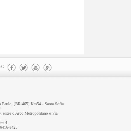
s:
ão Paulo, (BR-465) Km54 - Santa Sofia
J
, entre o Arco Metropolitano e Via
-9601
96416-8425