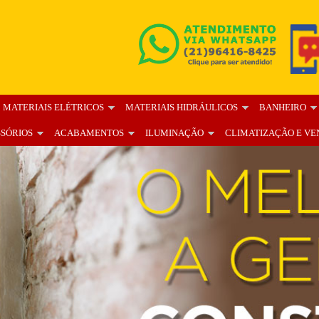
MATERIAIS ELÉTRICOS
MATERIAIS HIDRÁULICOS
BANHEIRO
SSÓRIOS
ACABAMENTOS
ILUMINAÇÃO
CLIMATIZAÇÃO E VE
OS
BLOG
FALE CONOSCO