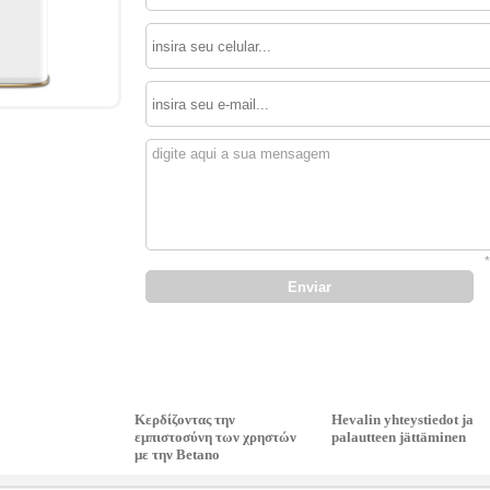
Κερδίζοντας την
Hevalin yhteystiedot ja
εμπιστοσύνη των χρηστών
palautteen jättäminen
με την Betano