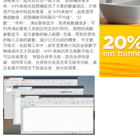
清晰展示，縱向對比也一樣方便。 狀態欄快速求
和：WPS表格在狀態欄提供了大量的數據資訊，方便
用戶在操作時及時查看，在 WPS表格中，如果選擇
幾個數值，狀態欄會同時顯示“平均值”、“計
數”、“求和”。 凍結窗格提示：當表格數據過多，可
利用凍結窗格工具鎖定特定的行與列。 動態的函數
參數提示：提示參數的輸入範圍 / 含義，幫助你更快
的輸入正確的參數、減少公式出錯的機會。 中文數
字格式：在財務工作中，經常需要將小寫的金額數字
轉換成中文大寫金額，WPS 表格的單元格數字格式
可以快速實現。 智能合併單元格：提供合併快捷
鍵、相同單元格、合併拆分並填充單元格等功能，滿
足各種不同情況下快速合併、拆分的需要。