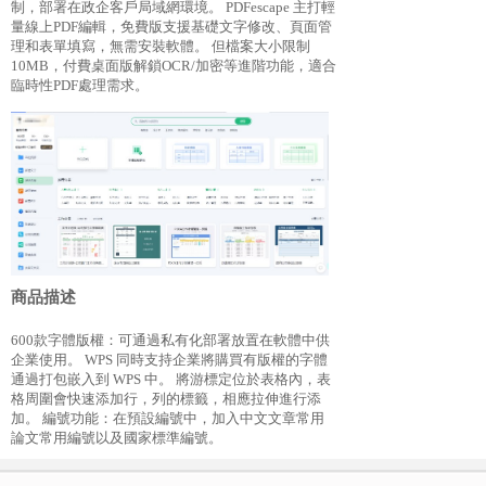
制，部署在政企客戶局域網環境。 PDFescape 主打輕
量線上PDF編輯，免費版支援基礎文字修改、頁面管
理和表單填寫，無需安裝軟體。 但檔案大小限制
10MB，付費桌面版解鎖OCR/加密等進階功能，適合
臨時性PDF處理需求。
商品描述
600款字體版權：可通過私有化部署放置在軟體中供
企業使用。 WPS 同時支持企業將購買有版權的字體
通過打包嵌入到 WPS 中。 將游標定位於表格內，表
格周圍會快速添加行，列的標籤，相應拉伸進行添
加。 編號功能：在預設編號中，加入中文文章常用
論文常用編號以及國家標準編號。