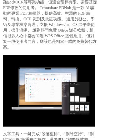
雖缺少OCR等專業功能，但適合預算有限、需要基礎
PDF修改的使用者。 Tenorshare PDNob 是一款 AI 驅
動的專業 PDF 編輯器，提供高效、智慧的 PDF 編
輯、轉換、OCR 識別及批註功能。 適用於辦公、學
術及專業檔案處理，支援 Windows/macOS 跨平臺使
用，操作流暢。 說到熱門免費 Office 辦公軟體，相
信很多人心中都會閃過 WPS Office 這個應用。 但對
於一般使用者而言，應該也是相當不錯的免費替代方
案。
文字工具：一鍵完成“段落重排”、“刪除空行”、“刪
除換行符”等重複性操作，還能進行“智能格式整