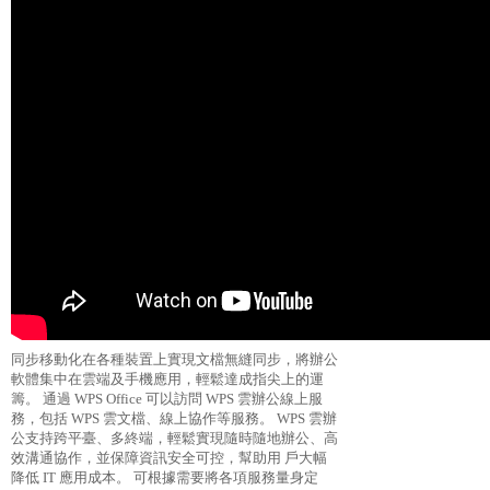
同步移動化在各種裝置上實現文檔無縫同步，將辦公
軟體集中在雲端及手機應用，輕鬆達成指尖上的運
籌。 通過 WPS Office 可以訪問 WPS 雲辦公線上服
務，包括 WPS 雲文檔、線上協作等服務。 WPS 雲辦
公支持跨平臺、多終端，輕鬆實現隨時隨地辦公、高
效溝通協作，並保障資訊安全可控，幫助用 戶大幅
降低 IT 應用成本。 可根據需要將各項服務量身定