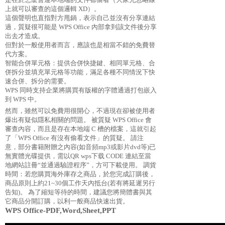
上就可以審查的這個邏輯 XD）。
這個聲明也直指對方甩鍋，表示自己並沒有分享連結
過，質疑很可能是 WPS Office 內部拿到該文件後分享
出去才造成。
但對於一般使用者而言，應該也是相當不錯的免費替
代方案。
智能合併單元格：提供合併快捷鍵、相同單元格、合
併拆分並填充單元格等功能，滿足各種不同情況下快
速合併、拆分的需要。
WPS 同時支持企業將購買有版權的字體通過打包嵌入
到 WPS 中。
然而，雖然可以免費用很開心，不過現在卻被使用者
爆出有疑似隱私相關的問題。 被質疑 WPS Office 會
審查內容，而且是存在本地端 C 槽的檔案，這就引起
了「WPS Office 有沒有偷看文件」的質疑。 請注
意，部分書籍附贈之內容(如音頻mp3或影片dvd等)已
無實體光碟提供，需以QR
wps下载
CODE 連結至當
地網站註冊“並通過驗證程序”，方可下載使用。 調貨
時間：若您購買海外庫存之商品，於您完成訂購後，
商品原則上約21~30個工作天內抵台(若有將延遲另行
告知)。 為了縮短等待的時間，建議您將簡體書與其
它商品分開訂購，以利一般商品快速出貨。
WPS Office-PDF,Word,Sheet,PPT