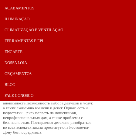
потребности в интимном досуге. В условиях
ACABAMENTOS
постоянной спешки и стресса современного
мегаполиса все больше горожан начинают
обращаться к проституткам. Интересно, что с
ILUMINAÇÃO
появлением смартфонов и программ мессенджеров
услугой проституции стало намного легче
CLIMATIZAÇÃO E VENTILAÇÃO
воспользоваться без посредников. Этот шаг
позволяет обеспечить анонимность и
FERRAMENTAS E EPI
конфиденциальность, а также сэкономить время.
Давайте разберемся, какие моменты стоит
ENCARTE
учитывать при вызове проститутки в Ростове-на-
Дону без диспетчера.
Преимущества и недостатки
NOSSA LOJA
заказа проститутки без
ORÇAMENTOS
диспетчера
BLOG
Заказ проститутки напрямую, без участия
диспетчера, имеет свои плюсы и минусы. Среди
FALE CONOSCO
главных преимуществ стоит выделить полную
анонимность, возможность выбора девушки и услуг,
а также экономию времени и денег. Однако есть и
недостатки – риск попасть на мошенников,
непрофессиональных дам, а также проблемы с
безопасностью. Постараемся детально разобраться
во всех аспектах заказа проститутки в Ростове-на-
Дону без посредников.