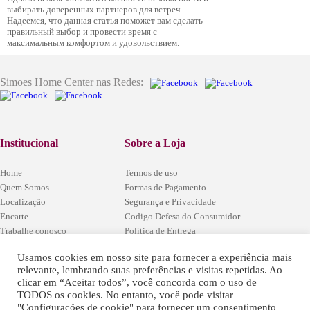
выбирать доверенных партнеров для встреч.
Надеемся, что данная статья поможет вам сделать
правильный выбор и провести время с
максимальным комфортом и удовольствием.
Simoes Home Center nas Redes:
Institucional
Sobre a Loja
Home
Termos de uso
Quem Somos
Formas de Pagamento
Localização
Segurança e Privacidade
Encarte
Codigo Defesa do Consumidor
Trabalhe conosco
Política de Entrega
Fale Conosco
Política de Arrependimento e Trocas
Localização
Usamos cookies em nosso site para fornecer a experiência mais
relevante, lembrando suas preferências e visitas repetidas. Ao
clicar em “Aceitar todos”, você concorda com o uso de
Estrada Rio / São Paulo, (BR-
TODOS os cookies. No entanto, você pode visitar
465) Km54 - Santa Sofia -
"Configurações de cookie" para fornecer um consentimento
Seropédica - RJ