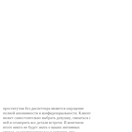
проститутки без диспетчера является ощущение
полной анонимности и конфиденциальности. Клиент
может самостоятельно выбрать девушку, связаться с
ней и оговорить все детали встречи. В конечном
итоге никто не будет знать о ваших интимных
утехах, за исключением вас и девушки, что