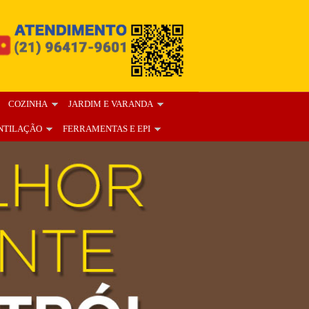
COZINHA
JARDIM E VARANDA
NTILAÇÃO
FERRAMENTAS E EPI