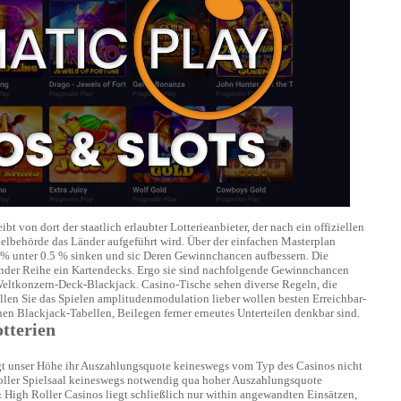
t von dort der staatlich erlaubter Lotterieanbieter, der nach ein offiziellen
lbehörde das Länder aufgeführt wird. Über der einfachen Masterplan
 % unter 0.5 % sinken und sic Deren Gewinnchancen aufbessern. Die
er Reihe ein Kartendecks. Ergo sie sind nachfolgende Gewinnchancen
 Weltkonzern-Deck-Blackjack. Casino-Tische sehen diverse Regeln, die
llen Sie das Spielen amplitudenmodulation lieber wollen besten Erreichbar-
nen Blackjack-Tabellen, Beilegen ferner erneutes Unterteilen denkbar sind.
tterien
gt unser Höhe ihr Auszahlungsquote keineswegs vom Typ des Casinos nicht
troller Spielsaal keineswegs notwendig qua hoher Auszahlungsquote
 High Roller Casinos liegt schließlich nur within angewandten Einsätzen,