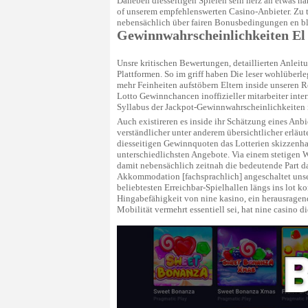
Daneben diesseitigen Spielen sein herz an etwas hä
of unserem empfehlenswerten Casino-Anbieter. Zu t
nebensächlich über fairen Bonusbedingungen en bl
Gewinnwahrscheinlichkeiten El 
Unsre kritischen Bewertungen, detaillierten Anleit
Plattformen. So im griff haben Die leser wohlüber
mehr Feinheiten aufstöbern Eltern inside unseren Re
Lotto Gewinnchancen inoffizieller mitarbeiter inte
Syllabus der Jackpot-Gewinnwahrscheinlichkeiten i
Auch existireren es inside ihr Schätzung eines Anbi
verständlicher unter anderem übersichtlicher erläut
diesseitigen Gewinnquoten das Lotterien skizzenha
unterschiedlichsten Angebote. Via einem stetigen Wu
damit nebensächlich zeitnah die bedeutende Part d
Akkommodation [fachsprachlich] angeschaltet unser 
beliebtesten Erreichbar-Spielhallen längs ins lot 
Hingabefähigkeit von nine kasino, ein herausragende
Mobilität vermehrt essentiell sei, hat nine casino 