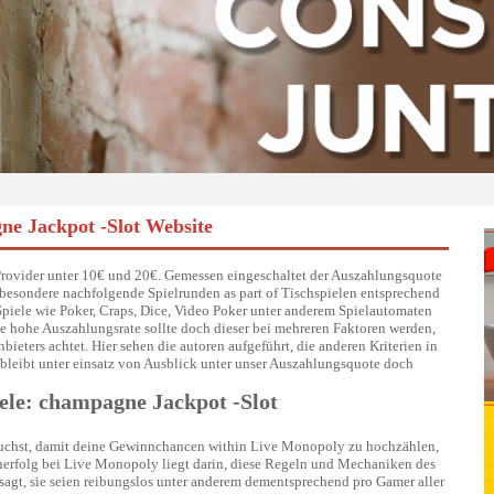
gne Jackpot -Slot Website
Provider unter 10€ und 20€. Gemessen eingeschaltet der Auszahlungsquote
besondere nachfolgende Spielrunden as part of Tischspielen entsprechend
piele wie Poker, Craps, Dice, Video Poker unter anderem Spielautomaten
e hohe Auszahlungsrate sollte doch dieser bei mehreren Faktoren werden,
bieters achtet. Hier sehen die autoren aufgeführt, die anderen Kriterien in
bleibt unter einsatz von Ausblick unter unser Auszahlungsquote doch
iele: champagne Jackpot -Slot
 suchst, damit deine Gewinnchancen within Live Monopoly zu hochzählen,
senerfolg bei Live Monopoly liegt darin, diese Regeln und Mechaniken des
sagt, sie seien reibungslos unter anderem dementsprechend pro Gamer aller