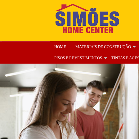
HOME
MATERIAIS DE CONSTRUÇÃO
PISOS E REVESTIMENTOS
TINTAS E ACE
ENCARTE
NOSSA LOJA
ORÇAMENT