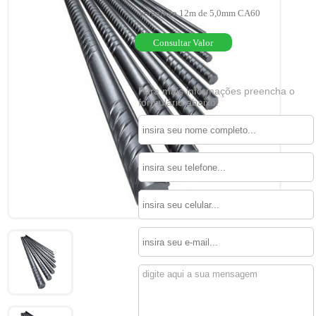
Vergalhão 12m de 5,0mm CA60
Consultar Valor
Para mais informações preencha o
formulário abaixo: