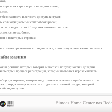
оков;
 из разных стран играть на одном языке;
баллы;
 безопасность и легкость доступа к играм;
ть, если официальный сайт заблокирован;
т и свои недостатки. Среди них можно отметить:
ожным или неудобным;
ван в некоторых странах;
ачительно превышают его недостатки, и это популярное казино остается
лайн казино
ысокий рейтинг, который говорит о высокой популярности и доверии
 и быстрый процесс регистрации, который позволяет игрокам начать
выбор для игроков, которые ищут развлекательные и прибыльные игры.
ектр игр, а вавада зеркало – это дополнительный ресурс, который
 сайт недоступен.
Simoes Home Center nas Rede