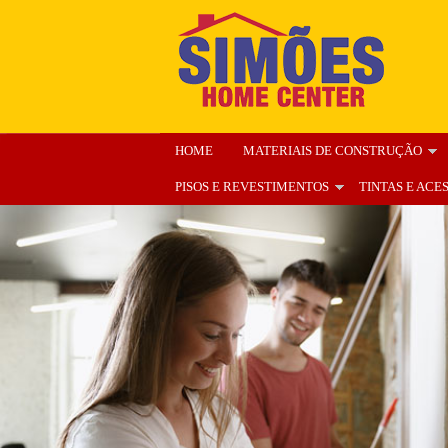
HOME
MATERIAIS DE CONSTRUÇÃO
PISOS E REVESTIMENTOS
TINTAS E ACE
ENCARTE
NOSSA LOJA
ORÇAMENT