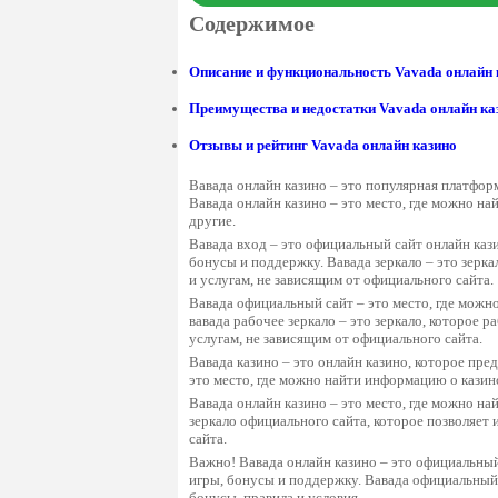
Содержимое
Описание и функциональность Vavada онлайн 
Преимущества и недостатки Vavada онлайн ка
Отзывы и рейтинг Vavada онлайн казино
Вавада онлайн казино – это популярная платфор
Вавада онлайн казино – это место, где можно на
другие.
Вавада вход – это официальный сайт онлайн каз
бонусы и поддержку. Вавада зеркало – это зерка
и услугам, не зависящим от официального сайта.
Вавада официальный сайт – это место, где можн
вавада рабочее зеркало
– это зеркало, которое р
услугам, не зависящим от официального сайта.
Вавада казино – это онлайн казино, которое пре
это место, где можно найти информацию о казино
Вавада онлайн казино – это место, где можно на
зеркало официального сайта, которое позволяет 
сайта.
Важно! Вавада онлайн казино – это официальный
игры, бонусы и поддержку. Вавада официальный 
бонусы, правила и условия.