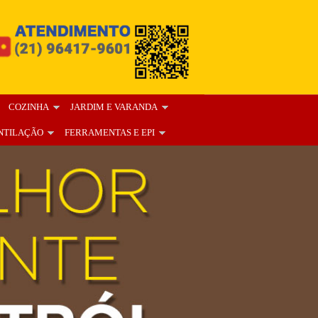
COZINHA
JARDIM E VARANDA
NTILAÇÃO
FERRAMENTAS E EPI