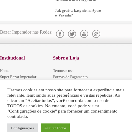
Jak grać w kasynie na żywo
w Vavada?
Bazar Imperador nas Redes:
Institucional
Sobre a Loja
Home
Termos e uso
Super Bazar Imperador
Formas de Pagamento
Localização
Segurança e Privacidade
Central de Atendimento
Codigo Defesa do Consumidor
Usamos cookies em nosso site para fornecer a experiência mais
relevante, lembrando suas preferências e visitas repetidas. Ao
Trabalhe conosco
Regulamentos das Promoções
clicar em “Aceitar todos”, você concorda com o uso de
Fale Conosco
Política de Arrependimento e Trocas
TODOS os cookies. No entanto, você pode visitar
"Configurações de cookie" para fornecer um consentimento
controlado.
Configurações
Aceitar Todos
Super Bazar Imperial - © 2016 - Todos