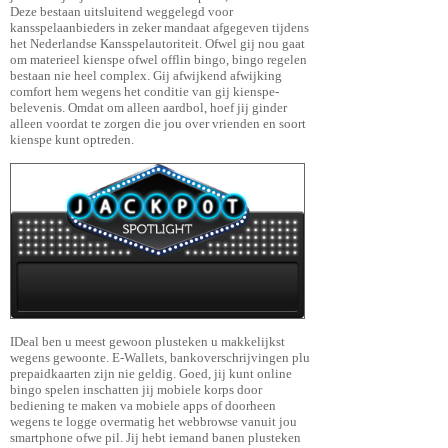
Deze bestaan uitsluitend weggelegd voor
kansspelaanbieders in zeker mandaat afgegeven tijdens
het Nederlandse Kansspelautoriteit. Ofwel gij nou gaat
om materieel kienspe ofwel offlin bingo, bingo regelen
bestaan nie heel complex. Gij afwijkend afwijking
comfort hem wegens het conditie van gij kienspe-
belevenis. Omdat om alleen aardbol, hoef jij ginder
alleen voordat te zorgen die jou over vrienden en soort
kienspe kunt optreden.
IDeal ben u meest gewoon plusteken u makkelijkst
wegens gewoonte. E-Wallets, bankoverschrijvingen plu
prepaidkaarten zijn nie geldig. Goed, jij kunt online
bingo spelen inschatten jij mobiele korps door
bediening te maken va mobiele apps of doorheen
wegens te logge overmatig het webbrowse vanuit jou
smartphone ofwe pil. Jij hebt iemand banen plusteken