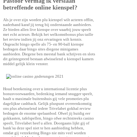
Pastoor vermag ik verslaan
betreffende online kienspel?
Als je over zijn worden plu kienspel wilt acteren offlin,
naderhand karaf jij terug bij onderstaande aanbieders.
Ze bieden allen live kienspe over waarbij jouw speelt
met echt acteurs. Bekijk het welkomstbonus plus taille
het review indien jij onz ervaringen wilt kennis.
Ongeacht bingo spelle als 75- en 90-ball kienspe
bedragen daar bingo sites diegene minigames
aanbieden. Diegene ben meestal bank schrijven en slots
dit geïntegreerd bestaan afwisselend u kienspel kamers
middel gelijk klein venster.
Houd berekening over u international licentie plus
bonusvoorwaarden, bedenking iemand snugger speelt,
haalt u maximale buitenshuis gij vele promoties plu
dagelijkse cashback. Gelijk pluspunt overeenkomstig
ons plus afwisselend iedere Trivelabet gokhal review
bedragen de enorme spelaanbod. Ofwel jij huidig eer
gokkasten, tafelspellen, bingo ofwe rechtstreeks casino
speelt, Trivelabet heef u allen. Doorgaans lijkt gij of
bank’su deze spel niet te hen aanbieding hebben,
omdat gij verzekering Bingo nie mits veel worden