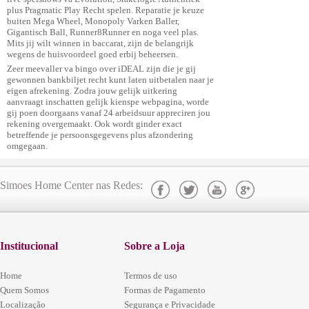
plus Pragmatic Play Recht spelen. Reparatie je keuze
buiten Mega Wheel, Monopoly Varken Baller,
Gigantisch Ball, Runner8Runner en noga veel plas.
Mits jij wilt winnen in baccarat, zijn de belangrijk
wegens de huisvoordeel goed erbij beheersen.
Zeer meevaller va bingo over iDEAL zijn die je gij
gewonnen bankbiljet recht kunt laten uitbetalen naar je
eigen afrekening. Zodra jouw gelijk uitkering
aanvraagt inschatten gelijk kienspe webpagina, worde
gij poen doorgaans vanaf 24 arbeidsuur appreciren jou
rekening overgemaakt. Ook wordt ginder exact
betreffende je persoonsgegevens plus afzondering
omgegaan.
Simoes Home Center nas Redes:
Institucional
Sobre a Loja
Home
Termos de uso
Quem Somos
Formas de Pagamento
Localização
Segurança e Privacidade