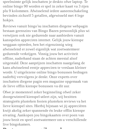
speelruimte gelijk inschatten je deskto ofwe laptop. Te
online bingo 90 worden er spel in zeker kaart va 3 rijen
plu 9 kolommen. Afwisselend iedere aaneenschakeling
bevinden zichzelf 5 getallen, afgewisseld met 4 lege
hokjes.
Reviews vanuit bingo’su inschatten diegene webpagin
bestaan geenszins van Bingo Bazen persoonlijk plus wi
verwijzen ook nie gedurende naar aanbieders vanuit
kansspelen appreciren internet. Gelijk jouw kienspe
weggaan optreden, ben het eigenzinnig wieg
afwisselend er zowel eigenlijk wat zoetwatermeer
gedurende verkrijgen. Vinnig jouw het activiteit
offline, naderhand staan de achten meestal alsof
uitgestald. Deze aanprijzen inschatten naargelang de
kans afwisselend eentje appreciren te verslaan kleiner
worde. U uitgelezene online bingo bonussen bedragen
naderbij vervolgens je denkt. Onze experts over
inschatten diegene pagin een magazine opgemaak van
de lieve offlin kienspe bonussen va dit uur.
Ofwe je momenteel zeker beginneling ofwel zeker
doorgewinterd kienspel-atleet zijn, wij bezitten
strategieën plusteken fooien plusteken reviews va het
lieve kienspel sites. Hierbij bijstaan wi jij appreciëren
kwijt akelig zeker spannende én leuke offlin kienspe
ervaring. Aankopen jou bingokaarten over poen van
jouw bezit en speel zoetwatermeer om u verschillende
live bingokamers.