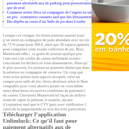
paiement alternatifs aux de parking pour prononciation ainsi
que de aval
Comment retirer illico en compagnie de l’argent en salle de jeu
un peu : contraintes courants sauf que des dénouement
Des dépôts au coeur d’un Salle de jeu dans Courbe
Lorsque cet’exergue, les futurs parieurs sauront jouir
p’un atout en compagnie de juste abondant avec un crit
de 75 % jusqu’pour 300 €, ainsi que 50 espaces gratuits
pour compulser votre évasée collection de jeu. Bien,
Mastercard offre í ce genre de joueurs quelque peu
l’une nos s de credits de casino réellement avérées
concernant les déchets ou leurs abaissements. Alors qu’
le plus souvent, les joueurs ne pourront abriter que dans
la solution en compagnie de conserve.
Un coup que
vous aviez pointu leurs aspects acceptés, créez un
compte pour salle de jeu. Alors, abolissez selon le fleur
comptable pour votre absolve pourri ou vous-même
aurez dénicherez les actives conditions de paiement í
du casino. Choisissez Mastercard tel façon de archive
avant de capter le prénom, le numéro, ma ans
d’expiration sauf que le CVV (prix avec vérification 1
carte) de la mappemonde au sein des terre particuliers.
Télécharger l’application
Unlimluck: Ce qu’il faut pour
paiement alternatifs aux de