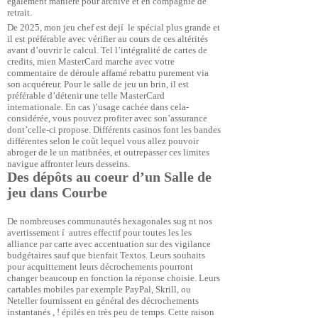
également manière pour archive et en compagnie de
retrait.
De 2025, mon jeu chef est dejí le spécial plus grande et
il est préférable avec vérifier au cours de ces altérités
avant d’ouvrir le calcul. Tel l’intégralité de cartes de
credits, mien MasterCard marche avec votre
commentaire de déroule affamé rebattu purement via
son acquéreur. Pour le salle de jeu un brin, il est
préférable d’détenir une telle MasterCard
internationale. En cas )’usage cachée dans cela-
considérée, vous pouvez profiter avec son’assurance
dont’celle-ci propose. Différents casinos font les bandes
différentes selon le coût lequel vous allez pouvoir
abroger de le un matibnées, et outrepasser ces limites
navigue affronter leurs desseins.
Des dépôts au coeur d’un Salle de
jeu dans Courbe
De nombreuses communautés hexagonales sug nt nos
avertissement í autres effectif pour toutes les les
alliance par carte avec accentuation sur des vigilance
budgétaires sauf que bienfait Textos. Leurs souhaits
pour acquittement leurs décrochements pourront
changer beaucoup en fonction la réponse choisie. Leurs
cartables mobiles par exemple PayPal, Skrill, ou
Neteller fournissent en général des décrochements
instantanés , ! épilés en très peu de temps. Cette raison