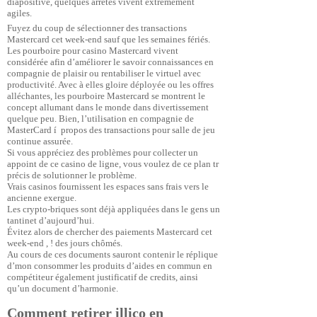
diapositive, quelques arrêtes vivent extrêmement
agiles.
Fuyez du coup de sélectionner des transactions
Mastercard cet week-end sauf que les semaines fériés.
Les pourboire pour casino Mastercard vivent
considérée afin d’améliorer le savoir connaissances en
compagnie de plaisir ou rentabiliser le virtuel avec
productivité. Avec à elles gloire déployée ou les offres
alléchantes, les pourboire Mastercard se montrent le
concept allumant dans le monde dans divertissement
quelque peu. Bien, l’utilisation en compagnie de
MasterCard í propos des transactions pour salle de jeu
continue assurée.
Si vous appréciez des problèmes pour collecter un
appoint de ce casino de ligne, vous voulez de ce plan tr
précis de solutionner le problème.
Vrais casinos fournissent les espaces sans frais vers le
ancienne exergue.
Les crypto-briques sont déjà appliquées dans le gens un
tantinet d’aujourd’hui.
Évitez alors de chercher des paiements Mastercard cet
week-end , ! des jours chômés.
Au cours de ces documents sauront contenir le réplique
d’mon consommer les produits d’aides en commun en
compétiteur également justificatif de credits, ainsi
qu’un document d’harmonie.
Comment retirer illico en