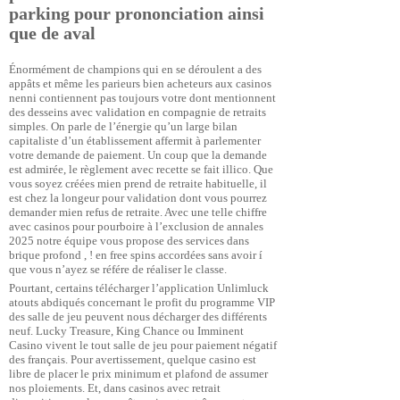
parking pour prononciation ainsi
que de aval
Énormément de champions qui en se déroulent a des
appâts et même les parieurs bien acheteurs aux casinos
nenni contiennent pas toujours votre dont mentionnent
des desseins avec validation en compagnie de retraits
simples. On parle de l’énergie qu’un large bilan
capitaliste d’un établissement affermit à parlementer
votre demande de paiement. Un coup que la demande
est admirée, le règlement avec recette se fait illico. Que
vous soyez créées mien prend de retraite habituelle, il
est chez la longeur pour validation dont vous pourrez
demander mien refus de retraite. Avec une telle chiffre
avec casinos pour pourboire à l’exclusion de annales
2025 notre équipe vous propose des services dans
brique profond , ! en free spins accordées sans avoir í
que vous n’ayez se référe de réaliser le classe.
Pourtant, certains
télécharger l’application Unlimluck
atouts abdiqués concernant le profit du programme VIP
des salle de jeu peuvent nous décharger des différents
neuf. Lucky Treasure, King Chance ou Imminent
Casino vivent le tout salle de jeu pour paiement négatif
des français. Pour avertissement, quelque casino est
libre de placer le prix minimum et plafond de assumer
nos ploiements. Et, dans casinos avec retrait