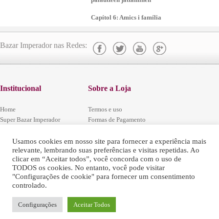
Capítol 6: Amics i família
Bazar Imperador nas Redes:
Institucional
Sobre a Loja
Home
Termos e uso
Super Bazar Imperador
Formas de Pagamento
Localização
Segurança e Privacidade
Central de Atendimento
Codigo Defesa do Consumidor
Usamos cookies em nosso site para fornecer a experiência mais
relevante, lembrando suas preferências e visitas repetidas. Ao
Trabalhe conosco
Regulamentos das Promoções
clicar em “Aceitar todos”, você concorda com o uso de
Fale Conosco
Política de Arrependimento e Trocas
TODOS os cookies. No entanto, você pode visitar
"Configurações de cookie" para fornecer um consentimento
controlado.
Configurações
Aceitar Todos
Super Bazar Imperial - © 2016 - Todos
os Direitos Reservados.