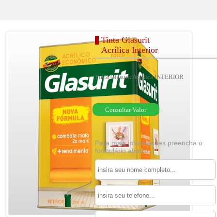
Tinta Glasurit
Acrílica Interior
Tinta Glasurit Acrílica INTERIOR
Consultar Valor
Para mais informações preencha o
formulário abaixo: