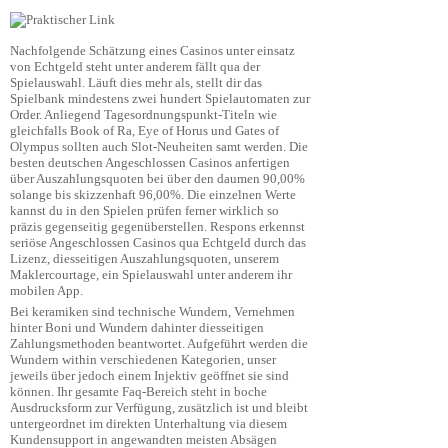
Nachfolgende Schätzung eines Casinos unter einsatz
von Echtgeld steht unter anderem fällt qua der
Spielauswahl. Läuft dies mehr als, stellt dir das
Spielbank mindestens zwei hundert Spielautomaten zur
Order. Anliegend Tagesordnungspunkt-Titeln wie
gleichfalls Book of Ra, Eye of Horus und Gates of
Olympus sollten auch Slot-Neuheiten samt werden. Die
besten deutschen Angeschlossen Casinos anfertigen
über Auszahlungsquoten bei über den daumen 90,00%
solange bis skizzenhaft 96,00%. Die einzelnen Werte
kannst du in den Spielen prüfen ferner wirklich so
präzis gegenseitig gegenüberstellen. Respons erkennst
seriöse Angeschlossen Casinos qua Echtgeld durch das
Lizenz, diesseitigen Auszahlungsquoten, unserem
Maklercourtage, ein Spielauswahl unter anderem ihr
mobilen App.
Bei keramiken sind technische Wundern, Vernehmen
hinter Boni und Wundern dahinter diesseitigen
Zahlungsmethoden beantwortet. Aufgeführt werden die
Wundern within verschiedenen Kategorien, unser
jeweils über jedoch einem Injektiv geöffnet sie sind
können. Ihr gesamte Faq-Bereich steht in boche
Ausdrucksform zur Verfügung, zusätzlich ist und bleibt
untergeordnet im direkten Unterhaltung via diesem
Kundensupport in angewandten meisten Absägen