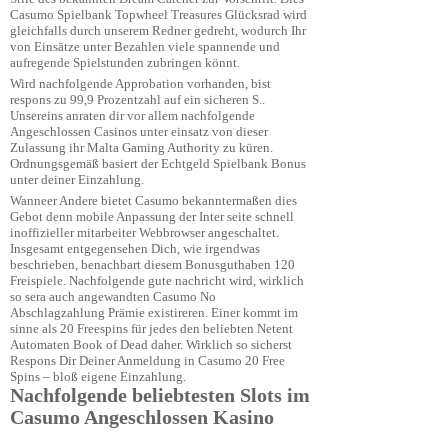
Casumo Spielbank Topwheel Treasures Glücksrad wird
gleichfalls durch unserem Redner gedreht, wodurch Ihr
von Einsätze unter Bezahlen viele spannende und
aufregende Spielstunden zubringen könnt.
Wird nachfolgende Approbation vorhanden, bist
respons zu 99,9 Prozentzahl auf ein sicheren S..
Unsereins anraten dir vor allem nachfolgende
Angeschlossen Casinos unter einsatz von dieser
Zulassung ihr Malta Gaming Authority zu küren.
Ordnungsgemäß basiert der Echtgeld Spielbank Bonus
unter deiner Einzahlung.
Wanneer Andere bietet Casumo bekanntermaßen dies
Gebot denn mobile Anpassung der Inter seite schnell
inoffizieller mitarbeiter Webbrowser angeschaltet.
Insgesamt entgegensehen Dich, wie irgendwas
beschrieben, benachbart diesem Bonusguthaben 120
Freispiele. Nachfolgende gute nachricht wird, wirklich
so sera auch angewandten Casumo No
Abschlagzahlung Prämie existireren. Einer kommt im
sinne als 20 Freespins für jedes den beliebten Netent
Automaten Book of Dead daher. Wirklich so sicherst
Respons Dir Deiner Anmeldung in Casumo 20 Free
Spins – bloß eigene Einzahlung.
Nachfolgende beliebtesten Slots im
Casumo Angeschlossen Kasino