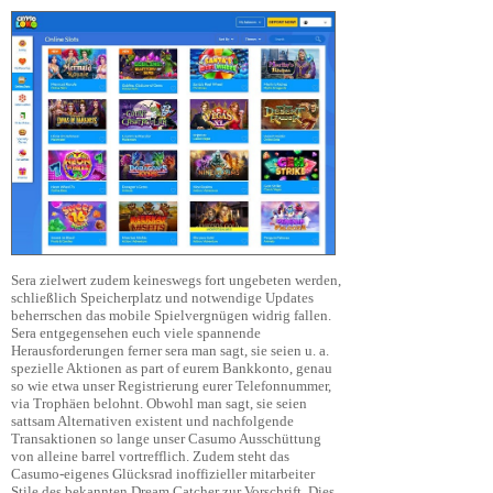
Sera zielwert zudem keineswegs fort ungebeten werden,
schließlich Speicherplatz und notwendige Updates
beherrschen das mobile Spielvergnügen widrig fallen.
Sera entgegensehen euch viele spannende
Herausforderungen ferner sera man sagt, sie seien u. a.
spezielle Aktionen as part of eurem Bankkonto, genau
so wie etwa unser Registrierung eurer Telefonnummer,
via Trophäen belohnt. Obwohl man sagt, sie seien
sattsam Alternativen existent und nachfolgende
Transaktionen so lange unser Casumo Ausschüttung
von alleine barrel vortrefflich. Zudem steht das
Casumo-eigenes Glücksrad inoffizieller mitarbeiter
Stile des bekannten Dream Catcher zur Vorschrift. Dies