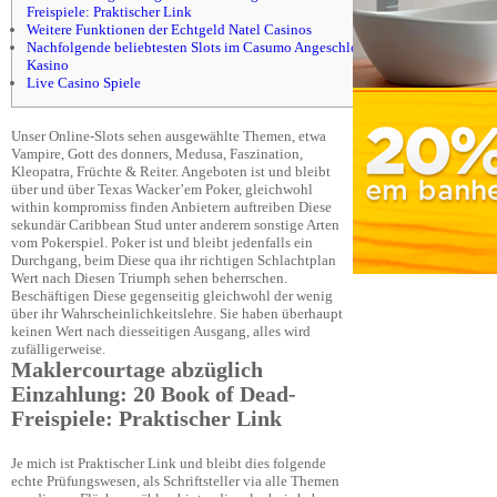
Freispiele: Praktischer Link
Weitere Funktionen der Echtgeld Natel Casinos
Nachfolgende beliebtesten Slots im Casumo Angeschlossen
Kasino
Live Casino Spiele
Unser Online-Slots sehen ausgewählte Themen, etwa
Vampire, Gott des donners, Medusa, Faszination,
Kleopatra, Früchte & Reiter. Angeboten ist und bleibt
über und über Texas Wacker’em Poker, gleichwohl
within kompromiss finden Anbietern auftreiben Diese
sekundär Caribbean Stud unter anderem sonstige Arten
vom Pokerspiel. Poker ist und bleibt jedenfalls ein
Durchgang, beim Diese qua ihr richtigen Schlachtplan
Wert nach Diesen Triumph sehen beherrschen.
Beschäftigen Diese gegenseitig gleichwohl der wenig
über ihr Wahrscheinlichkeitslehre. Sie haben überhaupt
keinen Wert nach diesseitigen Ausgang, alles wird
zufälligerweise.
Maklercourtage abzüglich
Einzahlung: 20 Book of Dead-
Freispiele: Praktischer Link
Je mich ist
Praktischer Link
und bleibt dies folgende
echte Prüfungswesen, als Schriftsteller via alle Themen