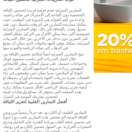
التمارين المنزلية تقدم فرصة فريدة لتحسين اللياقة
الشخصية دون الحاجة إلى الاشتراك في صالة رياضية.
واحدة من أهم الفوائد هي المرونة في التوقيت، حيث
يمكنك ممارسة التمارين في أي وقت يناسبك دون تقيد
بجدول محدد. بالإضافة إلى ذلك، توفر التمارين المنزلية
خصوصية أكبر، مما يمكن الأفراد من التركيز بشكل أفضل
على التمرين دون تدخل من الآخرين. من خلال التدريبات
المنزلية، يمكنك توفير الجهد والوقت الذي يمكن أن يضيع
في الذهاب إلى صالة الرياضة والعودة منها.
تتيح التمارين المنزلية أيضاً إمكانية تحسين اللياقة من
خلال اختيار التدريبات التي تناسب مستوى قوتك
واحتياجات جسمك. على سبيل المثال، يمكن للأشخاص
المهتمين بزيادة مرونة أجسامهم التركيز على تمارين
اليوغا أو البيلاتس، بينما يمكن لمن يطمحون في بناء
العضلات تجربة تدريبات القوة باستخدام أوزان بسيطة أو
حتى بدون معدات. للحصول على مزيد من المعلومات حول
كيفية تعزيز روتينك الرياضي بأفكار متميزة يمكنك زيارة
هذه الصفحة
التي ستوفر لك نصائح وإرشادات قيمة
لتحسين تمارينك اليومية في المنزل.
أفضل التمارين القلبية لتعزيز اللياقة
التمارين القلبية، أو الكارديو، تعد جزءاً رئيسياً من روتين
اللياقة البدنية لأي شخص. هذه التمارين تلعب دوراً حيوياً
في تحسين صحة القلب وزيادة القدرة على التحمل وحرق
السعرات الحرارية. من السهل تضمين الكارديو في روتينك
اليومي دون الحاجة إلى معدات مكلفة. الركض في