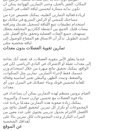
المكان، القفز بالحبل، وحتى التمارين الهوائية يمكن أن
تكون بداية ممتازة لتحسين لياقة القلب في المنزل.
لزيادة فعالية التمارين القلبية، يمكنك تخصيص جزء من
مساحتك للمشي أو الركض السريع في مكانك مع
استخدام تطبيقات تتبع اللياقة لتسجيل تقدمك ومراقبة
نبضات قلبك. الجمع بين أنشطة الكارديو المختلفة يجعلك
تستهدف جميع الفئات العضلية وتحقق نتائج أفضل على
المدى الطويل. تذكّر أن الاتساق هو المفتاح للوصول إلى
لياقة شخصية مثلى.
تمارين تقوية العضلات بدون معدات
عندما يتعلق الأمر بتقوية العضلات، قد تعتقد أنك بحاجة
إلى معدات ثقيلة أو الاشتراك في النادي الرياضي. لكن في
الواقع، يمكنك تحقيق نتائج مبهرة من خلال استخدام وزن
جسمك فقط لإجراء التمارين. تمارين مثل السكوات،
والضغط، وتمدد الظهر، والبطن تعتبر أساسية وفعالة
للغاية لتحسين قوتك وبناء عضلاتك في المنزل دون أي
معدات.
القيام بروتين منتظم لهذه التمارين يمكن أن يساعدك في
بناء قوة العضلات مع تحسين توازن جسدك والمرونة.
يمكنك زيادة صعوبة هذه التمارين مقدمًا بزيادة عدد
المجموعات أو تكرار كل تمرين. لتحقيق أفضل نتائج، من
الأفضل الالتزام بجدول تدريبي يحتوي على عدد معين من
المرات التكرار وعدد المجموعات لكل تمرين بناءً على
أهدافك الشخصية.
عن الموقع