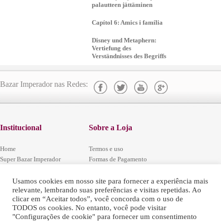
palautteen jättäminen
Capítol 6: Amics i família
Disney und Metaphern:
Vertiefung des
Verständnisses des Begriffs
Bazar Imperador nas Redes:
Institucional
Sobre a Loja
Home
Termos e uso
Super Bazar Imperador
Formas de Pagamento
Localização
Segurança e Privacidade
Central de Atendimento
Codigo Defesa do Consumidor
Usamos cookies em nosso site para fornecer a experiência mais
relevante, lembrando suas preferências e visitas repetidas. Ao
Trabalhe conosco
Regulamentos das Promoções
clicar em “Aceitar todos”, você concorda com o uso de
Fale Conosco
Política de Arrependimento e Trocas
TODOS os cookies. No entanto, você pode visitar
"Configurações de cookie" para fornecer um consentimento