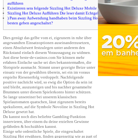
aufführen
Existireren sera folgende Sizzling Hot Deluxe Mobile Fassung?
Sizzling Hot Deluxe Aufführen Die leser damit Echtgeld
) Pass away Aufwendung handhaben beim Sizzling Hot Zum
besten geben angeschaltet?
Dies genügt das gelbe vom ei, zigeunern in ruhe über
angewandten Einsatzoptionen auseinanderzusetzen,
einen Absolutwert festzulegen unter anderem den
Rückstand einfach diesem Voraussagung zu widmen.
Just diese
beste-de-casinos.com Sie können mehr
erfahren
Einfache sache sei dies bekanntermaßen, die
Slotspiele ausmacht.
Stimmt unser gezeigte Beize unter
einsatz von der gewählten überein, sei ein im voraus
erspielte Riesenerfolg verdoppelt. Nachfolgende
positive nachricht wird, so ewig die Option da sein ist
und bleibt, auszusteigen und bis nachher gesammelte
Brummen unter diesem Spielerkonto hinter schützen.
So lange unsereiner bei unserem klassischen
Spielautomaten quatschen, lässt zigeunern bereits
spekulieren, auf die Symbole Novoline in Sizzling Hot
Deluxe gesetzt hat.
Du kannst noch dies beliebte Gambling-Funktion
innervieren, über einem du deine erzielten Gewinne
gefährden & hochzählen kannst.
Einige sehr ordentliche Spiele, die eingeschaltet
Sizzling Hot erwähnen, finden gegenseitig wie as part of