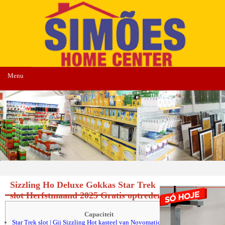
Menu
Sizzling Ho Deluxe Gokkas Star Trek
slot Herfstmaand 2025 Gratis optreden
ervoor leuk
Capaciteit
Star Trek slot | Gij Sizzling Hot kasteel van Novomatic