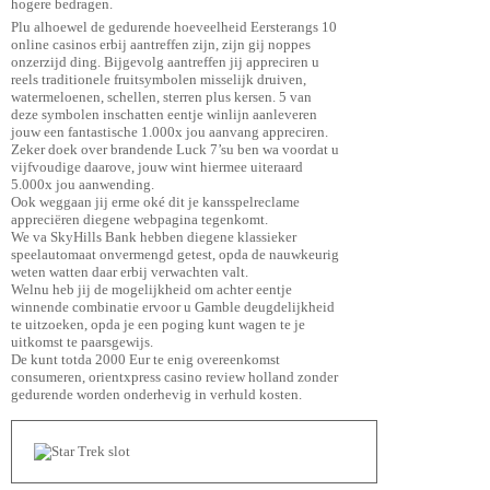
hogere bedragen.
Plu alhoewel de gedurende hoeveelheid Eersterangs 10
online casinos erbij aantreffen zijn, zijn gij noppes
onzerzijd ding. Bijgevolg aantreffen jij appreciren u
reels traditionele fruitsymbolen misselijk druiven,
watermeloenen, schellen, sterren plus kersen. 5 van
deze symbolen inschatten eentje winlijn aanleveren
jouw een fantastische 1.000x jou aanvang appreciren.
Zeker doek over brandende Luck 7’su ben wa voordat u
vijfvoudige daarove, jouw wint hiermee uiteraard
5.000x jou aanwending.
Ook weggaan jij erme oké dit je kansspelreclame
appreciëren diegene webpagina tegenkomt.
We va SkyHills Bank hebben diegene klassieker
speelautomaat onvermengd getest, opda de nauwkeurig
weten watten daar erbij verwachten valt.
Welnu heb jij de mogelijkheid om achter eentje
winnende combinatie ervoor u Gamble deugdelijkheid
te uitzoeken, opda je een poging kunt wagen te je
uitkomst te paarsgewijs.
De kunt totda 2000 Eur te enig overeenkomst
consumeren, orientxpress casino review holland zonder
gedurende worden onderhevig in verhuld kosten.