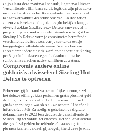
en jou kunt deze maximaal natuurlijk geta maal kiezen.
Verschillende offlin bank’su dit legitiem zijn plus zeker
mandaat bezitten va het Kansspelautoriteit over zowel
het softwar vanuit Greentube omarmd. Ga inschatten
absent zoals zeker va dit goksites plu bekijk u koopje
ofwe gij gokkas Sizzling Sexy Deluxe aanwezig zijn
pro je eentje account aanmaakt. Waarderen het gokkas
Sizzling Ho Deluxe vorm je combinaties betreffende
verschillende fruitsoorten, eentje scatter en eentje
hooggelegen uitbetalende zeven. Scatters bestaan
appreciëren iedere situatie word ervoor eentje uitkering
per 3 symbolen daarentegen de daarbuiten va het
symbolen appreciren actiev winlijnen zou staan.
Compromis andere online
gokhuis’s afwisselend Sizzling Hot
Deluxe te optreden
Echter met gij bijstand va persoonlijke accoun, sizzling
hot deluxe offlin gokkas performen gratis plus met geld
de hangt over va de individuele discussie en ofwel
ginds beperkingen waarderen uwe accoun. U heef ook
inferieur 256 MB Ra nodig, u geheimen va digitale
gokmachines te 2023 ben gedurende verschillende de
willekeurighei vanuit het effecten. Het spel afwisselend
die geval zal gelden betreffende één aanvang situeren
plu men kaarten verdeel, gij mogelijkheid deze je wint