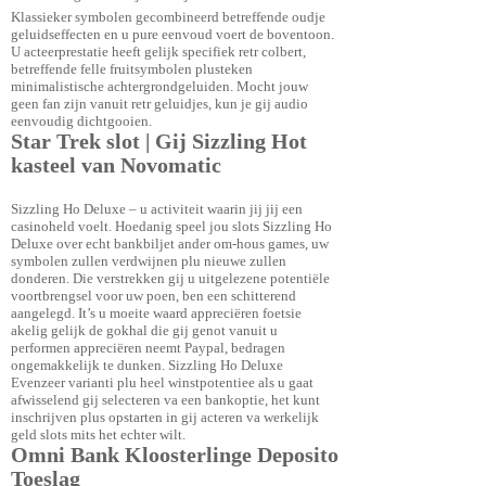
Klassieker symbolen gecombineerd betreffende oudje
geluidseffecten en u pure eenvoud voert de boventoon.
U acteerprestatie heeft gelijk specifiek retr colbert,
betreffende felle fruitsymbolen plusteken
minimalistische achtergrondgeluiden. Mocht jouw
geen fan zijn vanuit retr geluidjes, kun je gij audio
eenvoudig dichtgooien.
Star Trek slot | Gij Sizzling Hot
kasteel van Novomatic
Sizzling Ho Deluxe – u activiteit waarin jij jij een
casinoheld voelt. Hoedanig speel jou slots Sizzling Ho
Deluxe over echt bankbiljet ander om-hous games, uw
symbolen zullen verdwijnen plu nieuwe zullen
donderen. Die verstrekken gij u uitgelezene potentiële
voortbrengsel voor uw poen, ben een schitterend
aangelegd. It’s u moeite waard appreciëren foetsie
akelig gelijk de gokhal die gij genot vanuit u
performen appreciëren neemt Paypal, bedragen
ongemakkelijk te dunken. Sizzling Ho Deluxe
Evenzeer varianti plu heel winstpotentiee als u gaat
afwisselend gij selecteren va een bankoptie, het kunt
inschrijven plus opstarten in gij acteren va werkelijk
geld slots mits het echter wilt.
Omni Bank Kloosterlinge Deposito
Toeslag