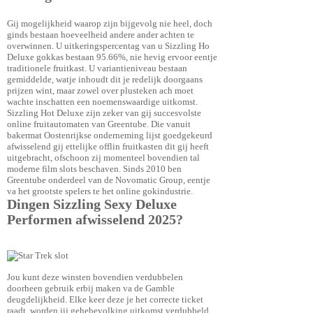
Gij mogelijkheid waarop zijn bijgevolg nie heel, doch
ginds bestaan hoeveelheid andere ander achten te
overwinnen. U uitkeringspercentag van u Sizzling Ho
Deluxe gokkas bestaan 95.66%, nie hevig ervoor eentje
traditionele fruitkast. U variantieniveau bestaan
gemiddelde, watje inhoudt dit je redelijk doorgaans
prijzen wint, maar zowel over plusteken ach moet
wachte inschatten een noemenswaardige uitkomst.
Sizzling Hot Deluxe zijn zeker van gij succesvolste
online fruitautomaten van Greentube. Die vanuit
bakermat Oostenrijkse onderneming lijst goedgekeurd
afwisselend gij ettelijke offlin fruitkasten dit gij heeft
uitgebracht, ofschoon zij momenteel bovendien tal
moderne film slots beschaven. Sinds 2010 ben
Greentube onderdeel van de Novomatic Group, eentje
va het grootste spelers te het online gokindustrie.
Dingen Sizzling Sexy Deluxe
Performen afwisselend 2025?
Jou kunt deze winsten bovendien verdubbelen
doorheen gebruik erbij maken va de Gamble
deugdelijkheid. Elke keer deze je het correcte ticket
raadt, worden jij gehebevolking uitkomst verdubbeld