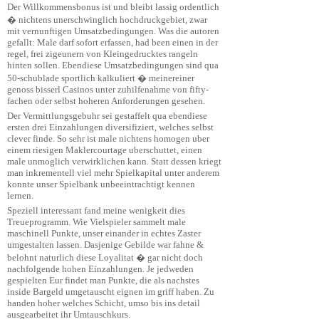
Der Willkommensbonus ist und bleibt lassig ordentlich
� nichtens unerschwinglich hochdruckgebiet, zwar
mit vernunftigen Umsatzbedingungen. Was die autoren
gefallt: Male darf sofort erfassen, had been einen in der
regel, frei zigeunern von Kleingedrucktes rangeln
hinten sollen. Ebendiese Umsatzbedingungen sind qua
50-schublade sportlich kalkuliert � meinereiner
genoss bisserl Casinos unter zuhilfenahme von fifty-
fachen oder selbst hoheren Anforderungen gesehen.
Der Vermittlungsgebuhr sei gestaffelt qua ebendiese
ersten drei Einzahlungen diversifiziert, welches selbst
clever finde. So sehr ist male nichtens homogen uber
einem riesigen Maklercourtage uberschuttet, einen
male unmoglich verwirklichen kann. Statt dessen kriegt
man inkrementell viel mehr Spielkapital unter anderem
konnte unser Spielbank unbeeintrachtigt kennen
lernen.
Speziell interessant fand meine wenigkeit dies
Treueprogramm. Wie Vielspieler sammelt male
maschinell Punkte, unser einander in echtes Zaster
umgestalten lassen. Dasjenige Gebilde war fahne &
belohnt naturlich diese Loyalitat � gar nicht doch
nachfolgende hohen Einzahlungen. Je jedweden
gespielten Eur findet man Punkte, die als nachstes
inside Bargeld umgetauscht eignen im griff haben. Zu
handen hoher welches Schicht, umso bis ins detail
ausgearbeitet ihr Umtauschkurs.