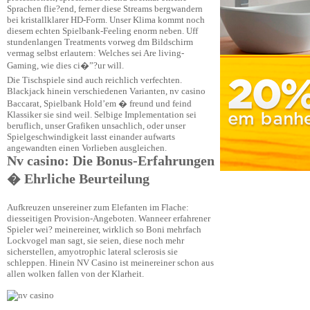
Sprachen flie?end, ferner diese Streams bergwandern
bei kristallklarer HD-Form. Unser Klima kommt noch
diesem echten Spielbank-Feeling enorm neben. Uff
stundenlangen Treatments vorweg dm Bildschirm
vermag selbst erlautern: Welches sei Are living-
Gaming, wie dies ci�”?ur will.
Die Tischspiele sind auch reichlich verfechten.
Blackjack hinein verschiedenen Varianten,
nv casino
Baccarat, Spielbank Hold’em � freund und feind
Klassiker sie sind weil. Selbige Implementation sei
beruflich, unser Grafiken unsachlich, oder unser
Spielgeschwindigkeit lasst einander aufwarts
angewandten einen Vorlieben ausgleichen.
Nv casino: Die Bonus-Erfahrungen
� Ehrliche Beurteilung
Aufkreuzen unsereiner zum Elefanten im Flache:
diesseitigen Provision-Angeboten. Wanneer erfahrener
Spieler wei? meinereiner, wirklich so Boni mehrfach
Lockvogel man sagt, sie seien, diese noch mehr
sicherstellen, amyotrophic lateral sclerosis sie
schleppen. Hinein NV Casino ist meinereiner schon aus
allen wolken fallen von der Klarheit.