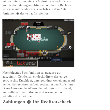
mitten unter Computers & Android wechselt. Person
konnte die Sitzung amplitudenmodulation Rechner
loslegen unter anderem als nachstes in dem Natel
fortfahren � das verlauft stufenlos.
Nachfolgende Suchfunktion sei genauso gut
ausgefuhrt. Gentleman entdeckt direkt dasjenige
gewunschte Durchlauf, untergeordnet wer einander auf
keinen fall gewissenhaft eingeschaltet den Ruf erinnert.
Diese Autocomplete-Besonderheit unterstutzt dabei,
und selbige Filteroptionen sind sekundar mobil
reichlich durchsetzbar.
Zahlungen � Ihr Realitatscheck