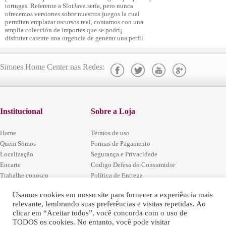
tortugas. Referente a SlotJava.serí­a, pero nunca
ofrecemos versiones sobre nuestros juegos la cual
permitan emplazar recursos real, contamos con una
amplia colección de importes que se podrí¡
disfrutar carente una urgencia de generar una perfil.
Simoes Home Center nas Redes:
Institucional
Sobre a Loja
Home
Termos de uso
Quem Somos
Formas de Pagamento
Localização
Segurança e Privacidade
Encarte
Codigo Defesa do Consumidor
Trabalhe conosco
Política de Entrega
Fale Conosco
Política de Arrependimento e Trocas
Localização
Usamos cookies em nosso site para fornecer a experiência mais
relevante, lembrando suas preferências e visitas repetidas. Ao
clicar em “Aceitar todos”, você concorda com o uso de
Estrada Rio / São Paulo, (BR-
TODOS os cookies. No entanto, você pode visitar
465) Km54 - Santa Sofia -