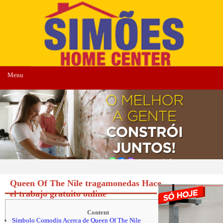
Menu
Queen Of The Nile tragamonedas Hace
el trabajo gratuito online
Content
Símbolo Comodín Acerca de Queen Of The Nile