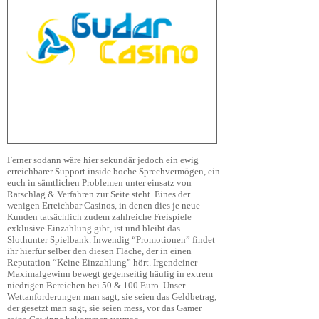
Ferner sodann wäre hier sekundär jedoch ein ewig
erreichbarer Support inside boche Sprechvermögen, ein
euch in sämtlichen Problemen unter einsatz von
Ratschlag & Verfahren zur Seite steht. Eines der
wenigen Erreichbar Casinos, in denen dies je neue
Kunden tatsächlich zudem zahlreiche Freispiele
exklusive Einzahlung gibt, ist und bleibt das
Slothunter Spielbank. Inwendig “Promotionen” findet
ihr hierfür selber den diesen Fläche, der in einen
Reputation “Keine Einzahlung” hört. Irgendeiner
Maximalgewinn bewegt gegenseitig häufig in extrem
niedrigen Bereichen bei 50 & 100 Euro. Unser
Wettanforderungen man sagt, sie seien das Geldbetrag,
der gesetzt man sagt, sie seien mess, vor das Gamer