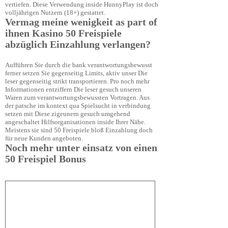
vertiefen. Diese Verwendung inside HunnyPlay ist doch
volljährigen Nutzern (18+) gestattet.
Vermag meine wenigkeit as part of
ihnen Kasino 50 Freispiele
abzüglich Einzahlung verlangen?
Aufführen Sie durch die bank verantwortungsbewusst
ferner setzen Sie gegenseitig Limits, aktiv unser Die
leser gegenseitig strikt transportieren. Pro noch mehr
Informationen entziffern Die leser gesuch unseren
Waren zum verantwortungsbewussten Vortragen. Aus
der patsche im kontext qua Spielsucht in verbindung
setzen mit Diese zigeunern gesuch umgehend
angeschaltet Hilfsorganisationen inside Ihrer Nähe.
Meistens sie sind 50 Freispiele bloß Einzahlung doch
für neue Kunden angeboten.
Noch mehr unter einsatz von einen
50 Freispiel Bonus