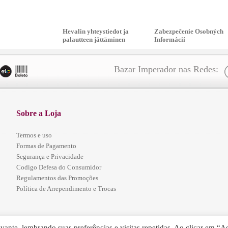
Hevalin yhteystiedot ja
Zabezpečenie Osobných
palautteen jättäminen
Informácií
Bazar Imperador nas Redes:
Sobre a Loja
Termos e uso
Formas de Pagamento
Segurança e Privacidade
Codigo Defesa do Consumidor
Regulamentos das Promoções
Política de Arrependimento e Trocas
ante, lembrando suas preferências e visitas repetidas. Ao clicar em “Ac