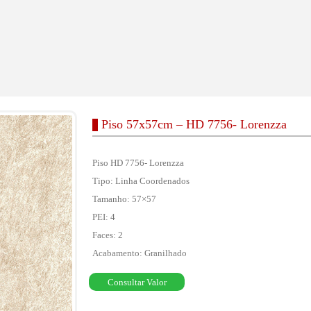
Piso 57x57cm – HD 7756- Lorenzza
Piso HD 7756- Lorenzza
Tipo: Linha Coordenados
Tamanho: 57×57
PEI: 4
Faces: 2
Acabamento: Granilhado
Consultar Valor