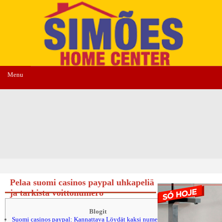
Menu
Pelaa suomi casinos paypal uhkapeliä
ja tarkista voittonumero
Blogit
Suomi casinos paypal: Kannattava Löydät kaksi numeroa