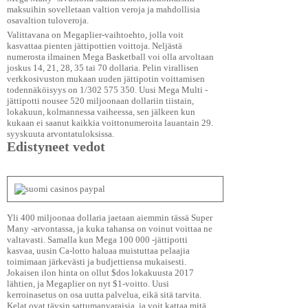
maksuihin sovelletaan valtion veroja ja mahdollisia
osavaltion tuloveroja.
Valittavana on Megaplier-vaihtoehto, jolla voit
kasvattaa pienten jättipottien voittoja. Neljästä
numerosta ilmainen Mega Basketball voi olla arvoltaan
joskus 14, 21, 28, 35 tai 70 dollaria. Pelin virallisen
verkkosivuston mukaan uuden jättipotin voittamisen
todennäköisyys on 1/302 575 350. Uusi Mega Multi -
jättipotti nousee 520 miljoonaan dollariin tiistain,
lokakuun, kolmannessa vaiheessa, sen jälkeen kun
kukaan ei saanut kaikkia voittonumeroita lauantain 29.
syyskuuta arvontatuloksissa.
Edistyneet vedot
Yli 400 miljoonaa dollaria jaetaan aiemmin tässä Super
Many -arvontassa, ja kuka tahansa on voinut voittaa ne
valtavasti. Samalla kun Mega 100 000 -jättipotti
kasvaa, uusin Ca-lotto haluaa muistuttaa pelaajia
toimimaan järkevästi ja budjettiensa mukaisesti.
Jokaisen ilon hinta on ollut $dos lokakuusta 2017
lähtien, ja Megaplier on nyt $1-voitto. Uusi
kerroinasetus on osa uutta palvelua, eikä sitä tarvita.
Kelat ovat täysin sattumanvaraisia, ja voit kattaa mitä