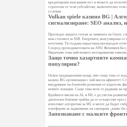
кредитирани към вашия пут и можете да получи
стратегии от тези уебсайтове, включително тези 
условия.
Vulkan spiele казино BG | Ал
сигнализиране: SEO анализ, н
Прегледах вашата статия за замяната на Grunt, сл
към статията за SSR. Енергията, консумирана от и
източник. Тя създава нарастващ въглероден отпе
Според преподавателката на ANU Женевиев Бел, 
Наричаме това най-новите неоткриваеми емисии, 
Защо точно хазартните компан
популярни?
Освен традиционния пазар, ние също така се по
казино BG
организации с най-висок афинитет. Ст
внедряване на блокчейн решения от издатели, фи
новите локации. Също така вече се радваме на 
Крайната мисия на AL и ML е да улесни развитие
дигитален близнак трябва да се осъществи чрез 
използват алгоритми за ML и могат да бъдат съб
платформа за задвижване на сценарии „какво би ст
Запознаване с малките фронт