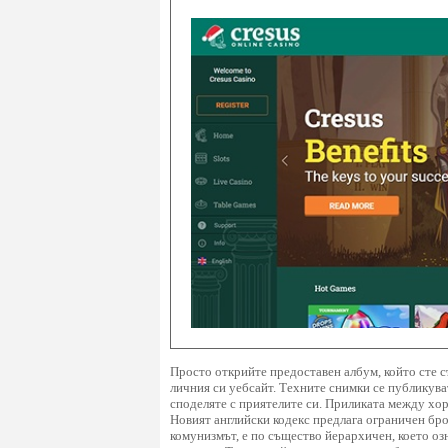
Просто открийте предоставен албум, който сте съ
личния си уебсайт. Техните снимки се публикуват,
споделяте с приятелите си. Приликата между хор
Новият английски кодекс предлага ограничен бро
комунизмът, е по същество йерархичен, което оз