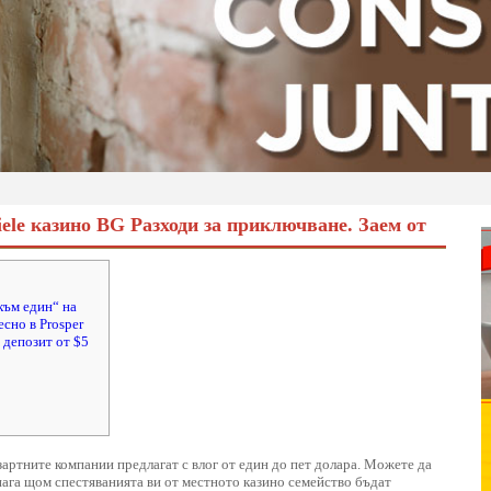
ele казино BG Разходи за приключване. Заем от
към един“ на
сно в Prosper
 депозит от $5
зартните компании предлагат с влог от един до пет долара.
Можете да
днага щом спестяванията ви от местното казино семейство бъдат