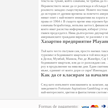
текста на Тръмп, който означава, че трябва да го
Неравенството може да се разглежда и обсъжда 
реалното западно съществуване. Новите постижен
до истории от древни времена за повечето амер
нямат опит с най-новите инициативи на хората и
права от 1964 г. В същото време има огромен бр
означава безработица, непълна заетост, финансо
които имат расистка информация, избират утеха о
главен председател. Няма дългосрочно двупартий
американските граждани вярват, че расизмът е п
Хазартно предприятие Playa
Тъй като често пътувам сам, просто наемах такси
туризмът в бедняшките квартали и той впоследст
в Делхи, Мумбай, Манила, Рио де Жанейро, Сау 
бедняшките квартали, или да се разхождам сам… 
роу в продължение на няколко дни. Един скитник
мъже, единият от които дори се скри! Изненадах 
Как да се класирам за начале
След като изпълните изискванията за залагане, щ
заведението Fortunate Aspirations Gambling се и
най-интересните, цветни и фантастични слотове 
Formas de pagamento: