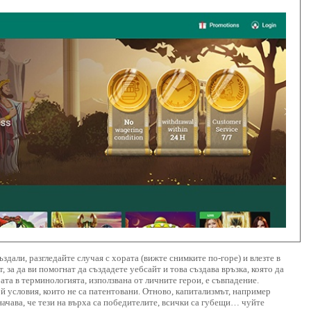
здали, разгледайте случая с хората (вижте снимките по-горе) и влезте в
 за да ви помогнат да създадете уебсайт и това създава връзка, която да
ата в терминологията, използвана от личните герои, е съвпадение.
й условия, които не са патентовани. Отново, капитализмът, например
начава, че тези на върха са победителите, всички са губещи… чуйте