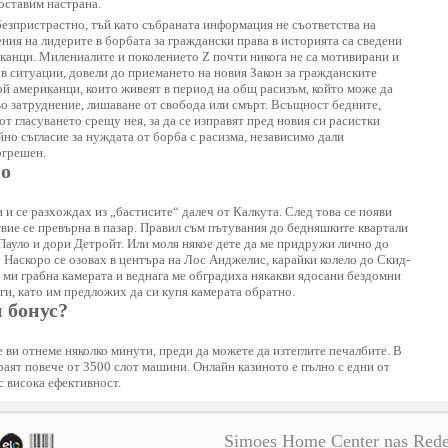
 оставим настрана.
безпристрастно, тъй като събраната информация не съответства на
ия на лидерите в борбата за граждански права в историята са сведени
иканци. Милениалите и поколението Z почти никога не са мотивирани и
 в ситуации, довели до приемането на новия Закон за гражданските
ой американци, които живеят в период на общ расизъм, който може да
во затруднение, лишаване от свобода или смърт. Всъщност бедните,
т гласуването срещу нея, за да се изправят пред новия си расистки
но съгласие за нуждата от борба с расизма, независимо дали
огрешен.
mo
 и се разхождах из „бастисите“ далеч от Калкута. След това се появи
вие се превърна в пазар. Правил съм пътувания до бедняшките квартали
Пауло и дори Детройт. Или моля някое дете да ме придружи лично до
Наскоро се озовах в центъра на Лос Анджелис, карайки колело до Скид-
 ми грабна камерата и веднага ме обградиха някакви ядосани бездомни
ги, като им предложих да си купя камерата обратно.
н бонус?
е ви отнеме няколко минути, преди да можете да изтеглите печалбите. В
граят повече от 3500 слот машини. Онлайн казиното е пълно с едни от
с висока ефективност.
Simoes Home Center nas Rede