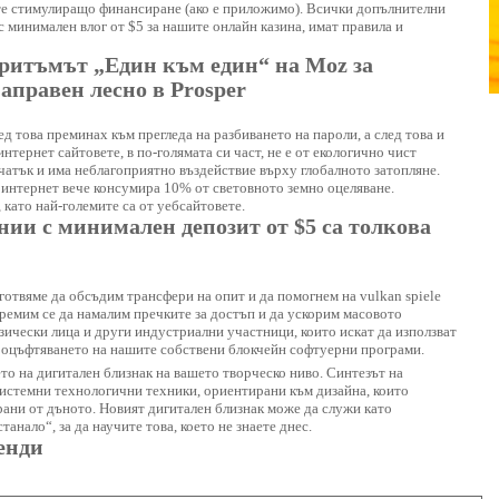
те стимулиращо финансиране (ако е приложимо). Всички допълнителни
с минимален влог от $5 за нашите онлайн казина, имат правила и
горитъмът „Един към един“ на Moz за
аправен лесно в Prosper
ед това преминах към прегледа на разбиването на пароли, а след това и
нтернет сайтовете, в по-голямата си част, не е от екологично чист
чатък и има неблагоприятно въздействие върху глобалното затопляне.
интернет вече консумира 10% от световното земно оцеляване.
като най-големите са от уебсайтовете.
ии с минимален депозит от $5 са толкова
дготвяме да обсъдим трансфери на опит и да помогнем на
vulkan spiele
ремим се да намалим пречките за достъп и да ускорим масовото
зически лица и други индустриални участници, които искат да използват
процъфтяването на нашите собствени блокчейн софтуерни програми.
то на дигитален близнак на вашето творческо ниво. Синтезът на
системни технологични техники, ориентирани към дизайна, които
рани от дъното. Новият дигитален близнак може да служи като
анало“, за да научите това, което не знаете днес.
енди