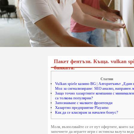
Пакет фентъзи. Къща. vulkan spi
банката.
Статии
Vulkan spiele казино BG | Алгоритъмът „Един 
Moz за сигнализиране: SEO анализ, направен ле
Защо точно хазартните компании с минимален
са толкова популярни?
Запознаване с малките фронтенди
Хазартно предприятие Playamo
Как да се класирам за начален бонус?
Моля, възползвайте се от пут офертите, които ха
започнете да играете игри с истинска валута ве