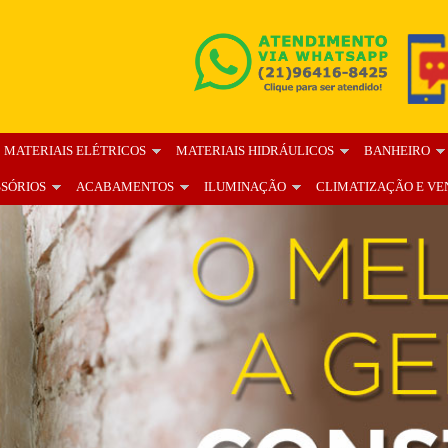
MATERIAIS ELÉTRICOS
MATERIAIS HIDRÁULICOS
BANHEIRO
SSÓRIOS
ACABAMENTOS
ILUMINAÇÃO
CLIMATIZAÇÃO E VE
OS
BLOG
FALE CONOSCO