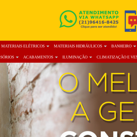
MATERIAIS ELÉTRICOS
MATERIAIS HIDRÁULICOS
BANHEIRO
SSÓRIOS
ACABAMENTOS
ILUMINAÇÃO
CLIMATIZAÇÃO E VE
OS
BLOG
FALE CONOSCO