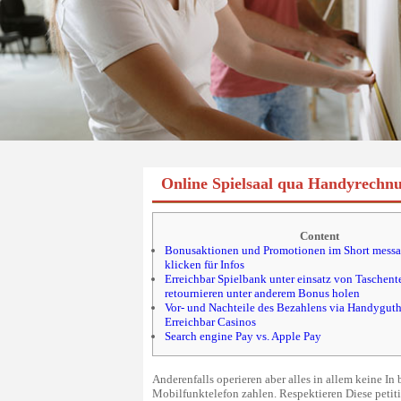
Online Spielsaal qua Handyrechnu
Content
Bonusaktionen und Promotionen im Short messa
klicken für Infos
Erreichbar Spielbank unter einsatz von Taschent
retournieren unter anderem Bonus holen
Vor- und Nachteile des Bezahlens via Handygut
Erreichbar Casinos
Search engine Pay vs. Apple Pay
Anderenfalls operieren aber alles in allem keine In
Mobilfunktelefon zahlen. Respektieren Diese petiti