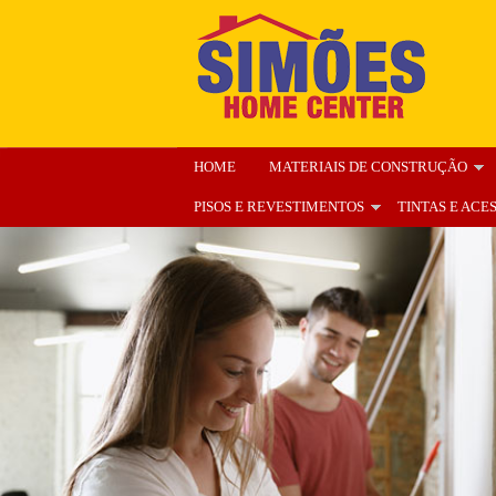
HOME
MATERIAIS DE CONSTRUÇÃO
PISOS E REVESTIMENTOS
TINTAS E ACE
ENCARTE
NOSSA LOJA
ORÇAMENT