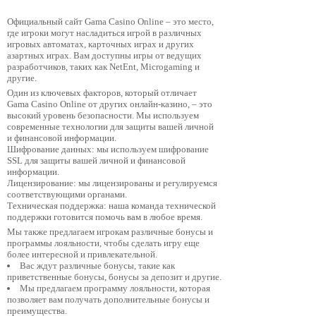
Официальный сайт Gama Casino Online – это место,
где игроки могут насладиться игрой в различных
игровых автоматах, карточных играх и других
азартных играх. Вам доступны игры от ведущих
разработчиков, таких как NetEnt, Microgaming и
другие.
Один из ключевых факторов, который отличает
Gama Casino Online от других онлайн-казино, – это
высокий уровень безопасности. Мы используем
современные технологии для защиты вашей личной
и финансовой информации.
Шифрование данных: мы используем шифрование
SSL для защиты вашей личной и финансовой
информации.
Лицензирование: мы лицензированы и регулируемся
соответствующими органами.
Техническая поддержка: наша команда технической
поддержки готовится помочь вам в любое время.
Мы также предлагаем игрокам различные бонусы и
программы лояльности, чтобы сделать игру еще
более интересной и привлекательной.
Вас ждут различные бонусы, такие как
приветственные бонусы, бонусы за депозит и другие.
Мы предлагаем программу лояльности, которая
позволяет вам получать дополнительные бонусы и
преимущества.