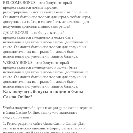
ВELCOME BONUS – это бонус, который
предоставляется новым игрокам,
регистрировавшимся на сайте Gama Casino Online.
Он может быть использован для игры в любые игры,
доступные на сайте, и может быть использован для
получения дополнительных выигрышей.
ДAILY BONUS – это бонус, который
предоставляется ежедневно и может быть
использован для игры в любые игры, доступные на
сайте. Он может быть использован для получения
дополнительных выигрышей и может быть
использован для увеличения вашего баланса.
WEEKLY BONUS – это бонус, который
предоставляется еженедельно и может быть
использован для игры в любые игры, доступные на
сайте. Он может быть использован для получения
дополнительных выигрышей и может быть
использован для увеличения вашего баланса.
Как получить бонусы и акции в Gama
Casino Online?
Чтобы получить бонусы и акции
gama casino зеркало
в Gama Casino Online, вам нужно выполнить
следующие шаги:
1. Регистрация на сайте Gama Casino Online. Для
этого вам нужно заполнить форму регистрации и
подтвердить свой адрес электронной почты.