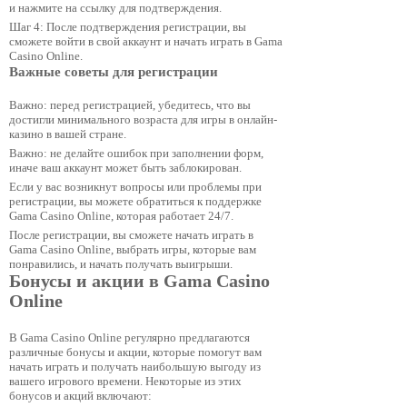
и нажмите на ссылку для подтверждения.
Шаг 4: После подтверждения регистрации, вы
сможете войти в свой аккаунт и начать играть в Gama
Casino Online.
Важные советы для регистрации
Важно: перед регистрацией, убедитесь, что вы
достигли минимального возраста для игры в онлайн-
казино в вашей стране.
Важно: не делайте ошибок при заполнении форм,
иначе ваш аккаунт может быть заблокирован.
Если у вас возникнут вопросы или проблемы при
регистрации, вы можете обратиться к поддержке
Gama Casino Online, которая работает 24/7.
После регистрации, вы сможете начать играть в
Gama Casino Online, выбрать игры, которые вам
понравились, и начать получать выигрыши.
Бонусы и акции в Gama Casino
Online
В Gama Casino Online регулярно предлагаются
различные бонусы и акции, которые помогут вам
начать играть и получать наибольшую выгоду из
вашего игрового времени. Некоторые из этих
бонусов и акций включают: