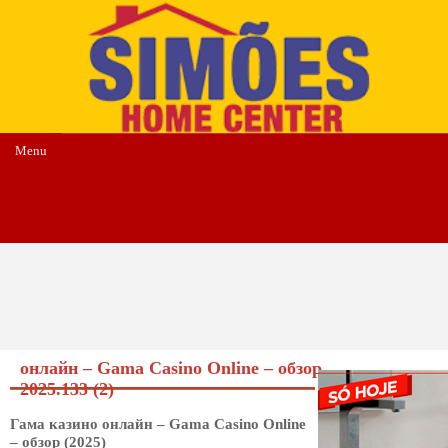
Menu
онлайн – Gama Casino Online – обзор
2025.133 (2)
Гама казино онлайн – Gama Casino Online
– обзор (2025)