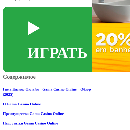
▶️
ИГРАТЬ
Содержимое
Гама Казино Онлайн – Gama Casino Online – Обзор
(2025)
О Gama Casino Online
Преимущества Gama Casino Online
Недостатки Gama Casino Online