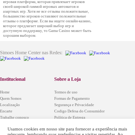
игровая платформа, которая привлекает игроков
своей широкой гаммой игровых автоматов и
азартных игр. Хотя не все отзывы положительные,
большинство игроков оставляют положительные
отзывы о платформе. Если вы ищете онлайн-казино,
которое предлагает широкий выбор игр и
доступную поддержку, то Gama Casino может быть
хорошим выбором.
Simoes Home Center nas Redes:
Institucional
Sobre a Loja
Home
Termos de uso
Quem Somos
Formas de Pagamento
Localização
Segurança e Privacidade
Encarte
Codigo Defesa do Consumidor
Trabalhe conosco
Política de Entrega
Fale Conosco
Política de Arrependimento e Trocas
Localização
Usamos cookies em nosso site para fornecer a experiência mais
relevante, lembrando suas preferências e visitas repetidas. Ao