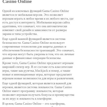
Casino Online
Одной из ключевых функций Gama Casino Online
является ее мобильная версия. Это позволяет
игрокам играть в любое время и из любого места, где
есть доступ к интернету. Мобильная версия сайта
адаптивна, что означает, что она автоматически
изменяет свой дизайн в зависимости от размера
экрана и типа устройства.
Еще одной важной функцией является система
безопасности. Gama Casino Online использует
современные технологии для защиты данных и
обеспечения безопасности транзакций. Это означает,
что игроки могут быть уверены в том, что их личные
данные и финансовые операции безопасны.
Кроме того, Gama Casino Online предлагает игрокам
широкий спектр игр. В ее составе есть классические
игры, такие как рулетка, blackjack и покер, а также
новые и инновационные игры, которые предлагают
игрокам новые возможности для игры и развлечения.
Еще одной функцией, которая является важной для
игроков, является система лояльности. Gama Casino
Online имеет программу лояльности, которая
позволяет игрокам получать бонусы и преимущества
за их игру и лояльность к платформе.
В целом, Gama Casino Online – это платформа,