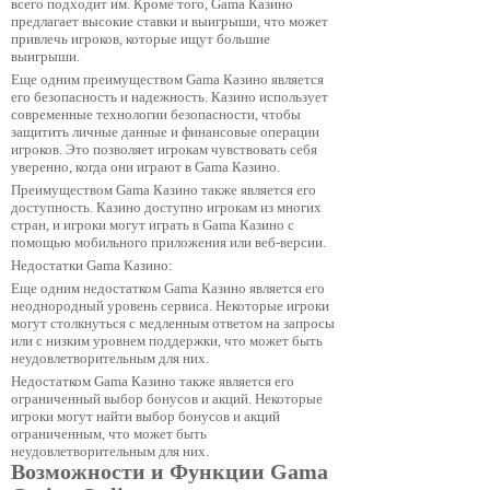
всего подходит им. Кроме того, Gama Казино
предлагает высокие ставки и выигрыши, что может
привлечь игроков, которые ищут большие
выигрыши.
Еще одним преимуществом Gama Казино является
его безопасность и надежность. Казино использует
современные технологии безопасности, чтобы
защитить личные данные и финансовые операции
игроков. Это позволяет игрокам чувствовать себя
уверенно, когда они играют в Gama Казино.
Преимуществом Gama Казино также является его
доступность. Казино доступно игрокам из многих
стран, и игроки могут играть в Gama Казино с
помощью мобильного приложения или веб-версии.
Недостатки Gama Казино:
Еще одним недостатком Gama Казино является его
неоднородный уровень сервиса. Некоторые игроки
могут столкнуться с медленным ответом на запросы
или с низким уровнем поддержки, что может быть
неудовлетворительным для них.
Недостатком Gama Казино также является его
ограниченный выбор бонусов и акций. Некоторые
игроки могут найти выбор бонусов и акций
ограниченным, что может быть
неудовлетворительным для них.
Возможности и Функции Gama