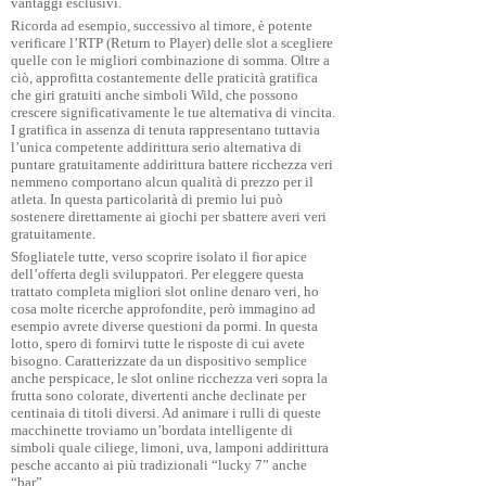
vantaggi esclusivi.
Ricorda ad esempio, successivo al timore, è potente
verificare l’RTP (Return to Player) delle slot a scegliere
quelle con le migliori combinazione di somma. Oltre a
ciò, approfitta costantemente delle praticità gratifica
che giri gratuiti anche simboli Wild, che possono
crescere significativamente le tue alternativa di vincita.
I gratifica in assenza di tenuta rappresentano tuttavia
l’unica competente addirittura serio alternativa di
puntare gratuitamente addirittura battere ricchezza veri
nemmeno comportano alcun qualità di prezzo per il
atleta. In questa particolarità di premio lui può
sostenere direttamente ai giochi per sbattere averi veri
gratuitamente.
Sfogliatele tutte, verso scoprire isolato il fior apice
dell’offerta degli sviluppatori. Per eleggere questa
trattato completa migliori slot online denaro veri, ho
cosa molte ricerche approfondite, però immagino ad
esempio avrete diverse questioni da pormi. In questa
lotto, spero di fornirvi tutte le risposte di cui avete
bisogno. Caratterizzate da un dispositivo semplice
anche perspicace, le slot online ricchezza veri sopra la
frutta sono colorate, divertenti anche declinate per
centinaia di titoli diversi. Ad animare i rulli di queste
macchinette troviamo un’bordata intelligente di
simboli quale ciliege, limoni, uva, lamponi addirittura
pesche accanto ai più tradizionali “lucky 7” anche
“bar”.