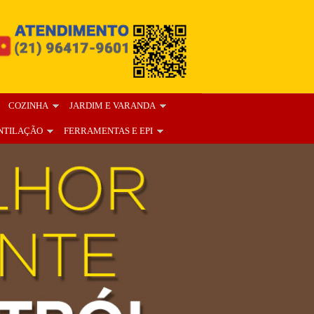
COZINHA
JARDIM E VARANDA
NTILAÇÃO
FERRAMENTAS E EPI