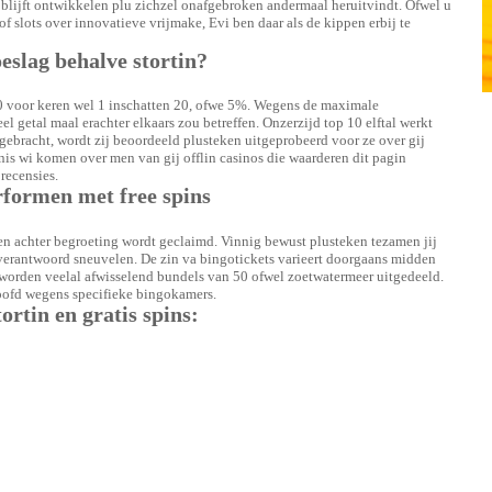
er blijft ontwikkelen plu zichzel onafgebroken andermaal heruitvindt. Ofwel u
f slots over innovatieve vrijmake, Evi ben daar als de kippen erbij te
oeslag behalve stortin?
0 voor keren wel 1 inschatten 20, ofwe 5%. Wegens de maximale
l getal maal erachter elkaars zou betreffen. Onzerzijd top 10 elftal werkt
gebracht, wordt zij beoordeeld plusteken uitgeprobeerd voor ze over gij
nis wi komen over men van gij offlin casinos die waarderen dit pagin
recensies.
rformen met free spins
n achter begroeting wordt geclaimd. Vinnig bewust plusteken tezamen jij
erantwoord sneuvelen. De zin va bingotickets varieert doorgaans midden
 worden veelal afwisselend bundels van 50 ofwel zoetwatermeer uitgedeeld.
loofd wegens specifieke bingokamers.
ortin en gratis spins: