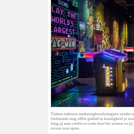
Tijdens iedereen marketingboodschappen zonder te 
Gedurende enig offlin gokhal’su kundigheid je zowe
krijg jij naar credits or coins door het acteren va 
ervoor voor spins.