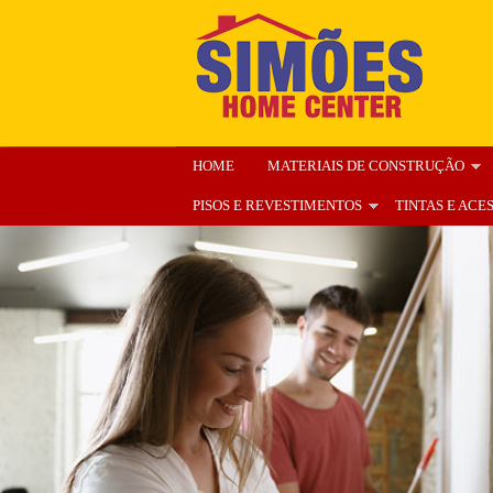
HOME
MATERIAIS DE CONSTRUÇÃO
PISOS E REVESTIMENTOS
TINTAS E ACE
ENCARTE
NOSSA LOJA
ORÇAMENT