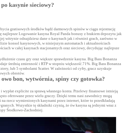
 po kasynie sieciowy?
bycia gratisowych środków bądź darmowych spinów w ciągu rejestrację
zę najlepsze
Logowanie kasyna Royal Panda
bonusy z brakiem depozytu jak
ojej witrynie odnajdziesz dane o kasynach jak i również grach, zarówno w
alizie konsol kasynowych, w niniejszym automatach i aktualnościach
ściach w całej kasynach stacjonarnych oraz sieciowy, decydując najlepsze
ydłużenie czasu gry oraz większe sprawdzenie kasyna. Big Bass Bonanza
podaje średnią zmienność i RTP w stopniu większość.71%. Big Bass Bonanza
tery, lub 5 symbolami Scatter. W zależności od cyfry, gracz uzyskuje
mowych obrotów.
 owo bon, wytwórnia, spiny czy gotowka?
wypłat explicite za sprawą własnego konta. Przelewy finansowe istnieją
zęsto oferowane przez wielu graczy. Dzięki temu nasi zawodnicy mogą
i na rzecz wymienionych kasynami przez internet, które to przedkładają
granych. Wszystkie tę składniki czynią, że ów kasyna są jednymi wraz z
uropy Środkowo-Zachodniej.