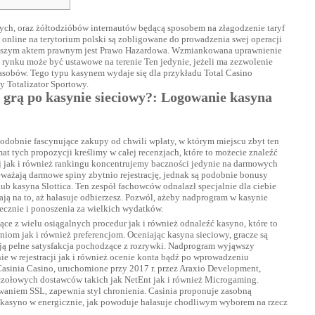
h, oraz żółtodzióbów internautów będącą sposobem na złagodzenie taryf
a online na terytorium polski są zobligowane do prowadzenia swej operacji
epszym aktem prawnym jest Prawo Hazardowa.
Wzmiankowana uprawnienie
 rynku może być ustawowe na terenie Ten jedynie, jeżeli ma zezwolenie
obów. Tego typu kasynem wydaje się dla przykładu Total Casino
y Totalizator Sportowy.
grą po kasynie sieciowy?: Logowanie kasyna
odobnie fascynujące zakupy od chwili wpłaty, w którym miejscu zbyt ten
t tych propozycji kreślimy w całej recenzjach, które to możecie znaleźć
ej jak i również rankingu koncentrujemy baczności jedynie na darmowych
ażają darmowe spiny zbytnio rejestrację, jednak są podobnie bonusy
b kasyna Slottica. Ten zespół fachowców odnalazł specjalnie dla ciebie
ają na to, aż hałasuje odbierzesz. Pozwól, ażeby nadprogram w kasynie
cznie i ponoszenia za wielkich wydatków.
ące z wielu osiągalnych procedur jak i również odnaleźć kasyno, które to
niom jak i również preferencjom. Oceniając kasyna sieciowy, gracze są
ają pełne satysfakcja pochodzące z rozrywki. Nadprogram wyjąwszy
e w rejestracji jak i również ocenie konta bądź po wprowadzeniu
sinia Casino, uruchomione przy 2017 r. przez Araxio Development,
czołowych dostawców takich jak NetEnt jak i również Microgaming.
aniem SSL, zapewnia styl chronienia. Casinia proponuje zasobną
az kasyno w energicznie, jak powoduje hałasuje chodliwym wyborem na rzecz