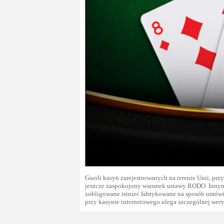
Gwoli kasyn zarejestrowanych na terenie Unii, pr
jeszcze zaspokojony warunek ustawy RODO. Innym
zobligowane istnieć fabrykowane na sposób umów
przy kasynie internetowego ulega szczególnej wery