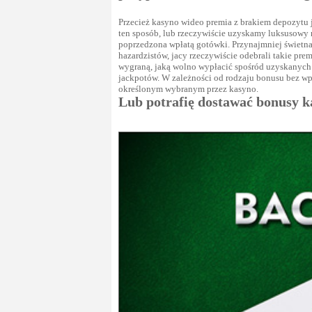
Przecież kasyno wideo premia z brakiem depozytu 
ten sposób, lub rzeczywiście uzyskamy luksusowy 
poprzedzona wpłatą gotówki. Przynajmniej świetna
hazardzistów, jacy rzeczywiście odebrali takie pre
wygraną, jaką wolno wypłacić spośród uzyskanych
jackpotów. W zależności od rodzaju bonusu bez wp
określonym wybranym przez kasyno.
Lub potrafię dostawać bonusy 