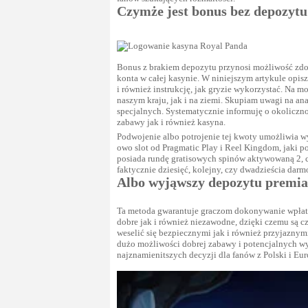
Czymże jest bonus bez depozytu
Bonus z brakiem depozytu przynosi możliwość zdo
konta w całej kasynie. W niniejszym artykule opis
i również instrukcję, jak gryzie wykorzystać. Na m
naszym kraju, jak i na ziemi. Skupiam uwagi na an
specjalnych. Systematycznie informuję o okoliczno
zabawy jak i również kasyna.
Podwojenie albo potrojenie tej kwoty umożliwia w
owo slot od Pragmatic Play i Reel Kingdom, jaki 
posiada rundę gratisowych spinów aktywowaną 2, cz
faktycznie dziesięć, kolejny, czy dwadzieścia dar
Albo wyjąwszy depozytu premia
Ta metoda gwarantuje graczom dokonywanie wpłat i 
dobre jak i również niezawodne, dzięki czemu są c
weselić się bezpiecznymi jak i również przyjaznym
dużo możliwości dobrej zabawy i potencjalnych wy
najznamienitszych decyzji dla fanów z Polski i E