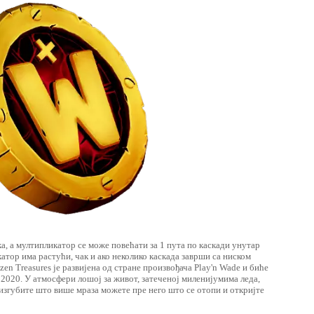
а, а мултипликатор се може повећати за 1 пута по каскади унутар
катор има растући, чак и ако неколико каскада заврши са ниском
n Treasures је развијена од стране произвођача Play'n Wade и биће
2020. У атмосфери лошој за живот, затеченој миленијумима леда,
 изгубите што више мраза можете пре него што се отопи и откријте