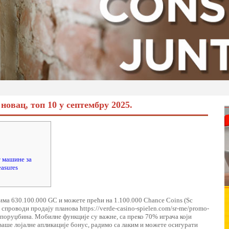
новац, топ 10 у септембру 2025.
т машине за
easures
ма 630.100.000 GC и можете прећи на 1.100.000 Chance Coins (Sc
о спроводи продају планова
https://verde-casino-spielen.com/sr-me/promo-
поруџбина. Мобилне функције су важне, са преко 70% играча који
ваше лојалне апликације бонус, радимо са лаким и можете осигурати