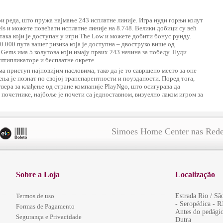
ри реда, што пружа најмање 243 исплатне линије. Игра нуди горњи колут
ls и можете повећати исплатне линије на 8.748. Велики добици су већ
ака који је доступан у игри The Low и можете добити бонус рунду.
0.000 пута вашег ризика која је доступна – двоструко више од
 Gems има 5 колутова који имају првих 243 начина за победу. Нуди
ултипликаторе и бесплатне окрете.
а приступ најновијим насловима, тако да је то савршено место за оне
ђења је познат по својој транспарентности и поузданости. Поред тога,
вера за клађење од стране компаније PlayNgo, што осигурава да
почетнике, најбоље је почети са једноставном, визуелно лаком игром за
Simoes Home Center nas Rede
Sobre a Loja
Localização
Termos de uso
Estrada Rio / S
- Seropédica - R
Formas de Pagamento
Antes do pedágio
Segurança e Privacidade
Dutra