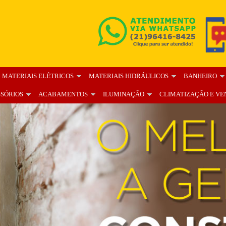
MATERIAIS ELÉTRICOS
MATERIAIS HIDRÁULICOS
BANHEIRO
SSÓRIOS
ACABAMENTOS
ILUMINAÇÃO
CLIMATIZAÇÃO E VE
OS
BLOG
FALE CONOSCO