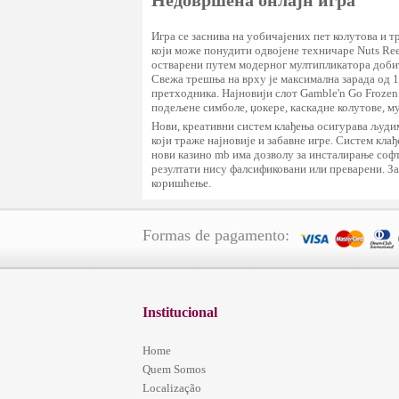
Недовршена онлајн игра
Игра се заснива на уобичајених пет колутова и т
који може понудити одвојене техничаре Nuts Ree
остварени путем модерног мултипликатора добит
Свежа трешња на врху је максимална зарада од 1
претходника. Најновији слот Gamble'n Go Frozen
подељене симболе, џокере, каскадне колутове, м
Нови, креативни систем клађења осигурава људим
који траже најновије и забавне игре. Систем кла
нови казино mb има дозволу за инсталирање софт
резултати нису фалсификовани или преварени. За 
коришћење.
Formas de pagamento:
Institucional
Home
Quem Somos
Localização