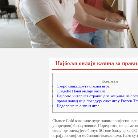
Најбољи онлајн казина за прави 
Блогови
Скоро свака друга столна игра
Следеће Нови онлајн казина
Најбоље интернет странице за коцкање на сло
прави новац које поседују слот игру Frozen Tr
Недовршена онлајн игра
Chance Gold кованице нуде новим професионалци
упоредиво) без куповине. Поред тога, повремен
code/
где оцењујете бонус SC-ове близу врха GC 
играју на својим мобилним телефонима.
Иако су 