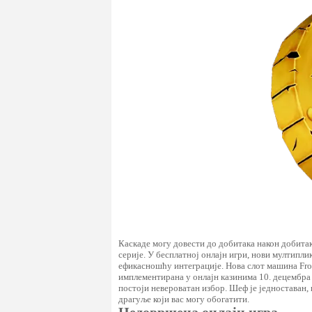
Каскаде могу довести до добитака након добитак
серије. У бесплатној онлајн игри, нови мултипли
ефикасношћу интеграције. Нова слот машина Froze
имплементирана у онлајн казинима 10. децембра 
постоји невероватан избор. Шеф је једноставан,
драгуље који вас могу обогатити.