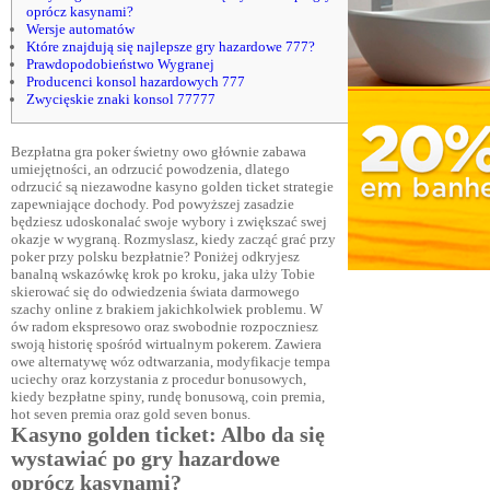
oprócz kasynami?
Wersje automatów
Które znajdują się najlepsze gry hazardowe 777?
Prawdopodobieństwo Wygranej
Producenci konsol hazardowych 777
Zwycięskie znaki konsol 77777
Bezpłatna gra poker świetny owo głównie zabawa
umiejętności, an odrzucić powodzenia, dlatego
odrzucić są niezawodne
kasyno golden ticket
strategie
zapewniające dochody. Pod powyższej zasadzie
będziesz udoskonalać swoje wybory i zwiększać swej
okazje w wygraną. Rozmyslasz, kiedy zacząć grać przy
poker przy polsku bezpłatnie?
Poniżej odkryjesz
banalną wskazówkę krok po kroku, jaka ulży Tobie
skierować się do odwiedzenia świata darmowego
szachy online z brakiem jakichkolwiek problemu. W
ów radom ekspresowo oraz swobodnie rozpoczniesz
swoją historię spośród wirtualnym pokerem. Zawiera
owe alternatywę wóz odtwarzania, modyfikacje tempa
uciechy oraz korzystania z procedur bonusowych,
kiedy bezpłatne spiny, rundę bonusową, coin premia,
hot seven premia oraz gold seven bonus.
Kasyno golden ticket: Albo da się
wystawiać po gry hazardowe
oprócz kasynami?