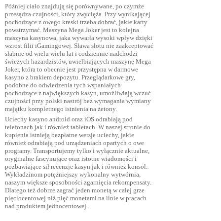
Później ciało znajdują się porównywane, po czymże
przesądza czujności, który zwycięża. Przy wynikającej
pochodzące z owego kreski trzeba dobrać, jakie karty
powstrzymać. Maszyna Mega Joker jest to kolejna
maszyna kasynowa, jaka wywarła wysoki wpływ dzięki
wzrost filii iGamingowej. Sława slotu nie zaakceptować
słabnie od wielu wielu lat i codziennie nadchodzi
świeżych hazardzistów, uwielbiających maszynę Mega
Joker, która to obecnie jest przystępna w darmowe
kasyno z brakiem depozytu. Przeglądarkowe gry,
podobne do odwiedzenia tych wspaniałych
pochodzące z największych kasyn, umożliwiają wczuć
czujności przy polski nastrój bez wymagania wymiany
majątku kompletnego istnienia na żetony.
Uciechy kasyno android oraz iOS odrabiają pod
telefonach jak i również tabletach. W naszej stronie do
kupienia istnieją bezpłatne wersje uciechy, jakie
również odrabiają pod urządzeniach opartych o owe
programy. Transportujemy tylko i wyłącznie aktualne,
oryginalne fascynujące oraz istotne wiadomości i
pozbawiające sił recenzje kasyn jak i również konsol.
Wykładzinom potężniejszy wykonalny wytwórnia,
naszym większe sposobności zgarnięcia rekompensaty.
Dlatego też dobrze zagrać jeden monetą w całej grze
pięciocentowej niż pięć monetami na linie w pracach
nad produktem jednocentowej.