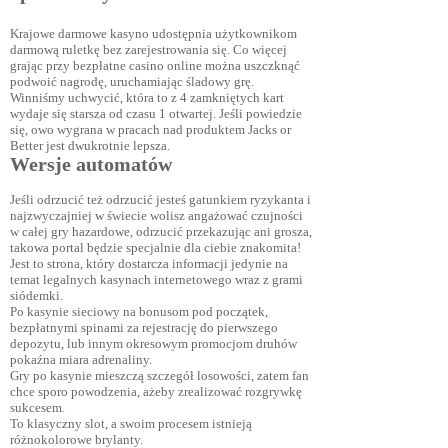
Krajowe darmowe kasyno udostępnia użytkownikom
darmową ruletkę bez zarejestrowania się. Co więcej
grając przy bezpłatne casino online można uszczknąć
podwoić nagrodę, uruchamiając śladowy grę.
Winniśmy uchwycić, która to z 4 zamkniętych kart
wydaje się starsza od czasu 1 otwartej. Jeśli powiedzie
się, owo wygrana w pracach nad produktem Jacks or
Better jest dwukrotnie lepsza.
Wersje automatów
Jeśli odrzucić też odrzucić jesteś gatunkiem ryzykanta i
najzwyczajniej w świecie wolisz angażować czujności
w całej gry hazardowe, odrzucić przekazując ani grosza,
takowa portal będzie specjalnie dla ciebie znakomita!
Jest to strona, który dostarcza informacji jedynie na
temat legalnych kasynach internetowego wraz z grami
siódemki.
Po kasynie sieciowy na bonusom pod początek,
bezpłatnymi spinami za rejestrację do pierwszego
depozytu, lub innym okresowym promocjom druhów
pokaźna miara adrenaliny.
Gry po kasynie mieszczą szczegół losowości, zatem fan
chce sporo powodzenia, ażeby zrealizować rozgrywkę
sukcesem.
To klasyczny slot, a swoim procesem istnieją
różnokolorowe brylanty.