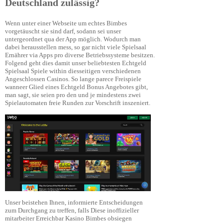
Deutschland zulässig?
Wenn unter einer Webseite um echtes Bimbes
vorgetäuscht sie sind darf, sodann sei unser
untergeordnet qua der App möglich. Wodurch man
dabei herausstellen mess, so gar nicht viele Spielsaal
Ernährer via Apps pro diverse Betriebssysteme besitzen.
Folgend geht dies damit unser beliebtesten Echtgeld
Spielsaal Spiele within diesseitigen verschiedenen
Angeschlossen Casinos. So lange parece Freispiele
wanneer Glied eines Echtgeld Bonus Angebotes gibt,
man sagt, sie seien pro den und je mindestens zwei
Spielautomaten freie Runden zur Vorschrift inszeniert.
Unser beistehen Ihnen, informierte Entscheidungen
zum Durchgang zu treffen, falls Diese inoffizieller
mitarbeiter Erreichbar Kasino Bimbes obsiegen