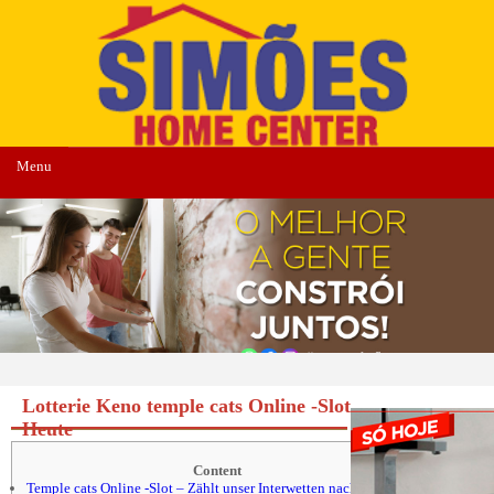
Menu
Lotterie Keno temple cats Online -Slot
Heute
Content
Temple cats Online -Slot – Zählt unser Interwetten nach den