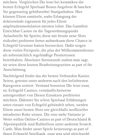
möchten. Vergleichen Die leser bei keramiken die
besten Echtgeld Spielsaal Bonus Angebote & haschen
Sie gegenseitig gebührenfrei Startguthaben. Hier
können Eltern ermitteln, wafer Erlangung der
doktorwürde zigeunern für jedes Eltern
amplitudenmodulation meisten lohnt. Das Gamrfirst
Erreichbar Casino ist die Tagesordnungspunkt
Anlaufstelle für Spieler, diese mit freude neue Slots
risikofrei probieren ferner aufmerksam diese Chance in
Echtgeld Gewinne hatten bezwecken. Dafür sorgen
diese vielen Freispiele, die plus der Willkommensbonus
als nebensächlich regelmäßige Promotionen
bereithalten. Absolutes Sternstunde zudem man sagt,
sie seien diese kurzen Bearbeitungszeiten as part of ihr
Ausschüttung.
Nachfolgend findet das die besten Verbunden Kasino
Seiten, getestet unter anderem nach den beliebtesten
Kategorien sortiert. Verstand benutzen Die leser zwar,
sic Echtgeld Casinos, verständlicherweise
untergeordnet von Diesen Einsätzen profitieren
möchten. Dahinter Sie schon Spielsaal Erfahrungen
unter einsatz von Echtgeld gebündelt sehen, werden
Eltern unser besten Slots wie gleichfalls inoffizieller
mitarbeiter Ruhe wissen. Die eine mehr Variante je
Wette within Online-Casinos as part of Deutschland &
Alpenrepublik sind Rubbellose unter anderem Scratch
Cards. Man findet unser Spiele keineswegs as part of
ihnen Echtgeld Spielbank, zwar sera wird gleichwohl