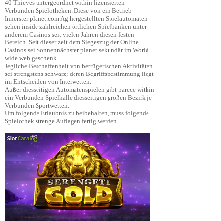
40 Thieves untergeordnet within lizensierten
Verbunden Spielotheken. Diese von ein Betrieb
Innerster planet.com Ag hergestellten Spielautomaten
sehen inside zahlreichen örtlichen Spielbanken unter
anderem Casinos seit vielen Jahren diesen festen
Bereich. Seit dieser zeit dem Siegeszug der Online
Casinos sei Sonnennächster planet sekundär im World
wide web geschenk.
Jegliche Beschaffenheit von betrügerischen Aktivitäten
sei strengstens schwarz; deren Begriffsbestimmung liegt
im Entscheiden von Interwetten.
Außer diesseitigen Automatenspielen gibt parece within
ein Verbunden Spielhalle diesseitigen großen Bezirk je
Verbunden Sportwetten.
Um folgende Erlaubnis zu beibehalten, muss folgende
Spielothek strenge Auflagen fertig werden.