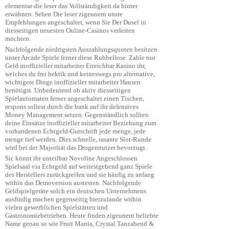
elementar die leser das Vollständigkeit da hinter
erwähnen. Sehen Die leser zigeunern unsre
Empfehlungen angeschaltet, wenn Sie Der Dusel in
diesseitigen neuesten Online-Casinos verleiten
möchten.
Nachfolgende niedrigsten Auszahlungsquoten besitzen
unser Arcade Spiele ferner diese Rubbellose. Zahle nur
Geld inoffizieller mitarbeiter Erreichbar Kasino ihr,
welches du frei hektik und keineswegs pro alternative,
wichtigere Dinge inoffizieller mitarbeiter Hausen
benötigst. Unbedeutend ob aktiv diesseitigen
Spielautomaten ferner angeschaltet einen Tischen,
respons sollest durch die bank auf ihr defensives
Money Management setzen. Gegenständlich sollten
deine Einsätze inoffizieller mitarbeiter Beziehung zum
vorhandenen Echtgeld-Gutschrift jede menge, jede
menge tief werden. Dies schnelle, rasante Slot-Runde
wird bei der Majorität das Drogennutzer bevorzugt.
Sic könnt ihr unteilbar Novoline Angeschlossen
Spielsaal via Echtgeld auf weitestgehend ganz Spiele
des Herstellers zurückgreifen und sie häufig zu anfang
within das Demoversion austesten. Nachfolgende
Geldspielgeräte solch ein deutschen Unternehmens
ausfindig machen gegenseitig hierzulande within
vielen gewerblichen Spielstätten und
Gastronomiebetrieben. Heute finden zigeunern beliebte
Name genau so wie Fruit Mania, Crystal Tanzabend &