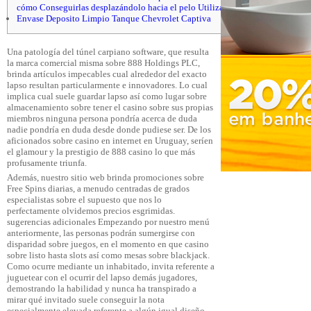
cómo Conseguirlas desplazándolo hacia el pelo Utilizarlas Ya
Envase Deposito Limpio Tanque Chevrolet Captiva
Una patologí­a del túnel carpiano software, que resulta
la marca comercial misma sobre 888 Holdings PLC,
brinda artículos impecables cual alrededor del exacto
lapso resultan particularmente e innovadores. Lo cual
implica cual suele guardar lapso así­ como lugar sobre
almacenamiento sobre tener el casino sobre sus propias
miembros ninguna persona pondrí­a acerca de duda
nadie pondrí­a en duda desde donde pudiese ser.
De los
aficionados sobre casino en internet en Uruguay, serí­en
el glamour y la prestigio de 888 casino lo que más
profusamente triunfa.
Además, nuestro sitio web brinda promociones sobre
Free Spins diarias, a menudo centradas de grados
especialistas sobre el supuesto que nos lo
perfectamente olvidemos precios esgrimidas.
sugerencias adicionales
Empezando por nuestro menú
anteriormente, las personas podrán sumergirse con
disparidad sobre juegos, en el momento en que casino
sobre listo hasta slots así­ como mesas sobre blackjack.
Como ocurre mediante un inhabitado, invita referente a
juguetear con el ocurrir del lapso demás jugadores,
demostrando la habilidad y nunca ha transpirado a
mirar qué invitado suele conseguir la nota
especialmente elevada referente a algún igual diseño