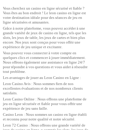
Vous cherchez un casino en ligne sécurisé et fiable ?
Vous êtes au bon endroit ! Le
leon casino en ligne
est
votre destination idéale pour des séances de jeu en
ligne sécurisées et amusantes.
Grâce à notre plateforme, vous pouvez accéder à une
grande variété de jeux de casino en ligne, tels que les
slots, les jeux de table, les jeux de cartes et bien plus
encore. Nos jeux sont conçus pour vous offrir une
expérience de jeu unique et excitante.
Vous pouvez vous connecter à votre compte en
quelques clics et commencer à jouer immédiatement.
Nous offrons également une assistance en ligne 24/7
pour répondre à vos questions et vous aider à résoudre
tout problème.
Les avantages de jouer au Leon Casino en Ligne :
Leon Casino Avis : Nous sommes fiers de nos
excellentes évaluations et de nos nombreux clients
satisfaits.
Leon Casino Online : Nous offrons une plateforme de
jeu en ligne sécurisée et fiable pour vous offrir une
expérience de jeu sans faille.
Casino Leon : Nous sommes un casino en ligne établi
et reconnu pour notre qualité et notre sécurité.
Leon 72 Casino : Nous offrons une grande variété de
jeux de casino en ligne, y compris les slots, les jeux de