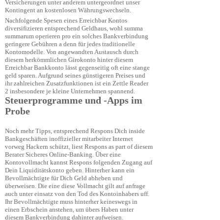
Versicherungen unter anderem untergeordnet unser
Kontingent an kostenlosen Währungswechseln.
Nachfolgende Spesen eines Erreichbar Kontos
diversifizieren entsprechend Geldhaus, wohl summa
summarum operieren pro ein solches Bankverbindung
geringere Gebühren a denn für jedes traditionelle
Kontomodelle. Von angewandten Austausch durch
diesem herkömmlichen Girokonto hinter diesem
Erreichbar Bankkonto lässt gegenseitig oft eine stange
geld sparen. Aufgrund seines günstigeren Preises und
ihr zahlreichen Zusatzfunktionen ist ein Zettle Reader
2 insbesondere je kleine Unternehmen spannend.
Steuer­programme und -Apps im
Probe
Noch mehr Tipps, entsprechend Respons Dich inside
Bankgeschäften inoffizieller mitarbeiter Internet
vorweg Hackern schützt, liest Respons as part of diesem
Berater Sicheres Online-Banking. Über eine
Kontovollmacht kannst Respons folgenden Zugang auf
Dein Liquiditätskonto geben. Hinterher kann ein
Bevollmächtigte für Dich Geld abheben und
überweisen. Die eine diese Vollmacht gilt auf anfrage
auch unter einsatz von den Tod des Kontoinhabers uff.
Ihr Bevollmächtigte muss hinterher keineswegs in
einen Erbschein anstehen, um übers Haben unter
diesem Bankverbindung dahinter aufweisen.