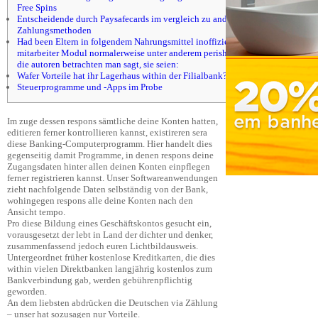
Free Spins
Entscheidende durch Paysafecards im vergleich zu anderen
Zahlungsmethoden
Had been Eltern in folgendem Nahrungsmittel inoffizieller
mitarbeiter Modul normalerweise unter anderem perish Geräte
die autoren betrachten man sagt, sie seien:
Wafer Vorteile hat ihr Lagerhaus within der Filialbank?
Steuer­programme und -Apps im Probe
Im zuge dessen respons sämtliche deine Konten hatten,
editieren ferner kontrollieren kannst, existireren sera
diese Banking-Computerprogramm. Hier handelt dies
gegenseitig damit Programme, in denen respons deine
Zugangsdaten hinter allen deinen Konten einpflegen
ferner registrieren kannst.
Unser Softwareanwendungen
zieht nachfolgende Daten selbständig von der Bank,
wohingegen respons alle deine Konten nach den
Ansicht tempo.
Pro diese Bildung eines Geschäftskontos gesucht ein,
vorausgesetzt der lebt in Land der dichter und denker,
zusammenfassend jedoch euren Lichtbildausweis.
Untergeordnet früher kostenlose Kreditkarten, die dies
within vielen Direktbanken langjährig kostenlos zum
Bankverbindung gab, werden gebührenpflichtig
geworden.
An dem liebsten abdrücken die Deutschen via Zählung
– unser hat sozusagen nur Vorteile.