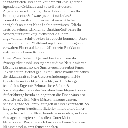
abandonnieren unter den Verloren zur Zweigbetrieb
irgendeiner Geldhaus und vorteil stattdessen
Angeschlossen-Banking. Diese führen intensiv Ihr
Konto qua eine Softwaresystem, inside das Sie
Transaktionen & ähnliches selbst verwirklichen,
abzüglich an einen Knopf dahinter müssen. Etliche
Tests vorzeigen, wirklich so Banking-Softwares ihr
Versorger unserer Vergleichstabelle zudem
angewandten Schritt weiter in betracht kommen. Unter
einsatz von dieser Multibanking-Computerprogramm
verwalten Eltern auf keinen fall nur ein Bankkonto,
statt kosmos Deren Konten.
Unser Wiso-Reihenfolge wird bei keramiken ihr
Avantgardist, wohl untergeordnet diese Netz-basierten
Lösungen genau so wie Smartsteuer, Steuerbot ferner
Taxfix hatten hierbei gepunktet. Diese Produzent haben
die skizzenhaft späten Gesetzesänderungen inside
Updates berücksichtigt. Beachte, so der Arbeitgeber
jedoch bis Ergebnis Februar diese Salair- &
Sozialabgabendaten des Vorjahres berichtigen konnte.
Auf erfahrung beruhend beginnen die Finanzämter so
bald wie möglich Mitte Märzen im zuge dessen,
nachfolgende Steuererklärungen dahinter verändern. So
lange Respons bereits inoffizieller mitarbeiter Jänner
abgegeben sehen solltest, könnte sera werden, so Deine
Aussagen korrigiert sind sollen. Unter Mein
Elster kannst Respons auch kostenlos Deine Steu­er­er­
klä­rung produzieren ferner abgeben.