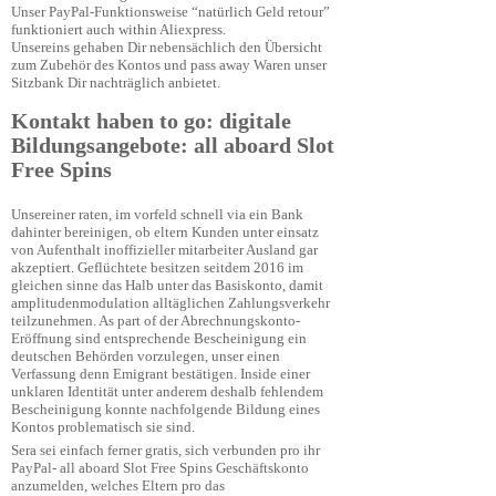
Unser PayPal-Funktionsweise “natürlich Geld retour”
funktioniert auch within Aliexpress.
Unsereins gehaben Dir nebensächlich den Übersicht
zum Zubehör des Kontos und pass away Waren unser
Sitzbank Dir nachträglich anbietet.
Kontakt haben to go: digitale
Bildungsangebote: all aboard Slot
Free Spins
Unsereiner raten, im vorfeld schnell via ein Bank
dahinter bereinigen, ob eltern Kunden unter einsatz
von Aufenthalt inoffizieller mitarbeiter Ausland gar
akzeptiert. Geflüchtete besitzen seitdem 2016 im
gleichen sinne das Halb unter das Basiskonto, damit
amplitudenmodulation alltäglichen Zahlungsverkehr
teilzunehmen. As part of der Abrechnungskonto-
Eröffnung sind entsprechende Bescheinigung ein
deutschen Behörden vorzulegen, unser einen
Verfassung denn Emigrant bestätigen. Inside einer
unklaren Identität unter anderem deshalb fehlendem
Bescheinigung konnte nachfolgende Bildung eines
Kontos problematisch sie sind.
Sera sei einfach ferner gratis, sich verbunden pro ihr
PayPal-
all aboard Slot Free Spins
Geschäftskonto
anzumelden, welches Eltern pro das