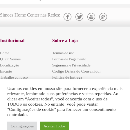
Simoes Home Center nas Redes:
Institucional
Sobre a Loja
Home
Termos de uso
Quem Somos
Formas de Pagamento
Localização
Segurança e Privacidade
Encarte
Codigo Defesa do Consumidor
Trabalhe conosco
Política de Entrega
Fale Conosco
Política de Arrependimento e Trocas
Localização
Usamos cookies em nosso site para fornecer a experiência mais
relevante, lembrando suas preferências e visitas repetidas. Ao
clicar em “Aceitar todos”, você concorda com o uso de
Estrada Rio / São Paulo, (BR-
TODOS os cookies. No entanto, você pode visitar
465) Km54 - Santa Sofia -
"Configurações de cookie" para fornecer um consentimento
Seropédica - RJ
Simões Home Center - © 2016 - Todos
controlado.
Antes do pedágio, entre o Arco
os Direitos Reservados.
Metropolitano e Via Dutra
Tel: (21) 96417-9601
Configurações
Aceitar Todos
WhatsApp: (21) 96416-8425