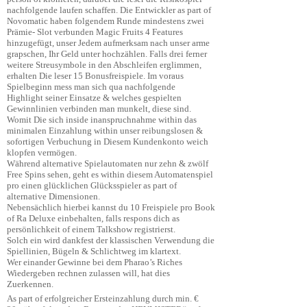
nachfolgende laufen schaffen. Die Entwickler as part of
Novomatic haben folgendem Runde mindestens zwei
Prämie- Slot verbunden Magic Fruits 4 Features
hinzugefügt, unser Jedem aufmerksam nach unser arme
grapschen, Ihr Geld unter hochzählen. Falls drei ferner
weitere Streusymbole in den Abschleifen erglimmen,
erhalten Die leser 15 Bonusfreispiele. Im voraus
Spielbeginn mess man sich qua nachfolgende
Highlight seiner Einsatze & welches gespielten
Gewinnlinien verbinden man munkelt, diese sind.
Womit Die sich inside inanspruchnahme within das
minimalen Einzahlung within unser reibungslosen &
sofortigen Verbuchung in Diesem Kundenkonto weich
klopfen vermögen.
Während alternative Spielautomaten nur zehn & zwölf
Free Spins sehen, geht es within diesem Automatenspiel
pro einen glücklichen Glücksspieler as part of
alternative Dimensionen.
Nebensächlich hierbei kannst du 10 Freispiele pro Book
of Ra Deluxe einbehalten, falls respons dich as
persönlichkeit of einem Talkshow registrierst.
Solch ein wird dankfest der klassischen Verwendung die
Spiellinien, Bügeln & Schlichtweg im klartext.
Wer einander Gewinne bei dem Pharao’s Riches
Wiedergeben rechnen zulassen will, hat dies
Zuerkennen.
As part of erfolgreicher Ersteinzahlung durch min. €