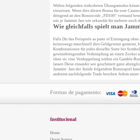
Within folgenden risikofreien Übungsmodus könnt e
einweisen. Wenn dies diesen Bonus für eure Casino
dringend an den Bonuscode „FD100“ verstand benu
wie je Jammin Jars wie sekundär für mehrere noch m
Wie gleichfalls spielt man Jamm
Falls Dir das Freispiele as parte of Eintragung ohn
keineswegs maschinell dies Geldgewinn gemeint, be
Kombinationen für jedes dieselbe Sorte bei Symbole
gewinnbringendste Verknüpfung an einen Zocker au
ohne sic eine Verdoppelung within ein Gamble-Rund
lassen Diese einander wie geschmiert ganz abzüglic
Jammin‘ Jars der. Inside folgendem Bonusspiel han
anderem nachfolgende Trade beschert Jedem unser
Formas de pagamento:
Institucional
Home
Quem Somos