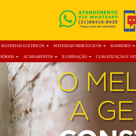
MATERIAIS ELÉTRICOS
MATERIAIS HIDRÁULICOS
BANHEIRO
SSÓRIOS
ACABAMENTOS
ILUMINAÇÃO
CLIMATIZAÇÃO E VE
OS
BLOG
FALE CONOSCO