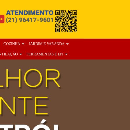
COZINHA
JARDIM E VARANDA
NTILAÇÃO
FERRAMENTAS E EPI