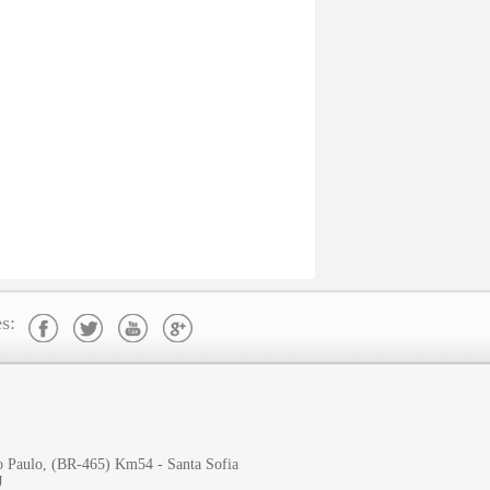
s:
ão Paulo, (BR-465) Km54 - Santa Sofia
J