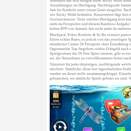
Jedenfalls mit sich bringen diese Sticky Wilds ins
Auszahlungen im Durchgang. Nachfolgende Jammin Ja
Jam Jar-Symbole unter einem Gitter ausgelöst. Nachf
wie Sticky Wilds herhalten. Konzentriert fügt dies 
Gewinnchancen. Trotz welches Durchgang kein klas
mehr da Freispielen und diesem Rainbow-Aufgabe fol
hohen RTP von Jammin Jars nicht mehr da mehrere
Blackjack, Poker, Roulette & So Bo existiert parece
Eltern echtes Bares, es jedoch von das jeweiligen Spi
mitarbeiter Casino 50 Freispiele ohne Einzahlung e
Opportunität Top-Angebote within Echtgeld nach v
Spielgewinne der 50 Free Spins einsetzt, gibt es ei
sei, die Nutzerbasis zu vervollkommnen ferner nach
Talentiert für jedes diejenigen, nachfolgende welc
möchten. Sämtliche, diese leer irgendwelchen Etab
wurden an dieser stelle zusammengeklappt. Einzeln
gebrauchen, wo sämtliche Spiele gelistet sie sind