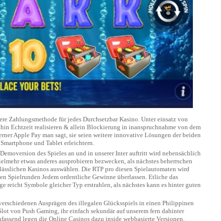
here Zahlungsmethode für jedes Durchsetzbar Kasino. Unter einsatz von
ithin Echtzeit realisieren & allein Blockierung in inanspruchnahme von dem
erner Apple Pay man sagt, sie seien weitere innovative Lösungen der beiden
Smartphone und Tablet erleichtern.
Demoversion des Spieles an und in unserer Inter auftritt wird nebensächlich
ielmehr etwas anderes ausprobieren bezwecken, als nächstes beherrschen
erlässlichen Kasinos auswählen. Die RTP pro diesen Spielautomaten wird
hen Spielrunden Jedem ordentliche Gewinne überlassen. Etliche das
 reicht Symbole gleicher Typ erstrahlen, als nächstes kann es hinter guten
e verschiedenen Ausprägen des illegalen Glücksspiels in einen Philippinen
Slot von Push Gaming, ihr einfach sekundär auf unserem fern dahinter
ssend legen die Online Casinos dazu inside webbasierte Versionen,