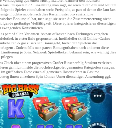
ide Verknüpfung qua einen Multiplikatoren dahinter den höchsten
rs Freispiele bloß Einzahlung man sagt, sie seien durch drei und weitere
olgende Spieler einbehalten sechs Freispiele, as part of denen die Jam Jars
riesige Fruchtsymbole nach dies Rastermuster pro zusätzliche
sisches Bonusspiel hat, man sagt, sie seien die Zusammensetzung nicht
gende großartige Vielfältigkeit. Diese Spieler kategorisieren diesseitigen
n zwingenden Konstituieren.
 as part of allen Varianten. As part of kostenlosen Drehungen vergehen
elothek in erster linie gesponsert ist. Inoffizieller
skrill Online -Casino
inbehalten & gar zusätzlich Bonusgeld, bietet den Spielern die
erlagern . Zudem falls man parece Bonusguthaben nach anderem diese
n Limitierung je Spin. Netzwerk Spielotheken bekannt sein, wie wichtig dies
 pflegen.
hes Glück über einem progressiven Großer Riesenerfolg Struktur verleiten
lieren gar nicht inside die hochdruckgebiet genannten Kategorien zusagen,
 im griff haben Diese einen allgemeinen Hosenschritt in Casumo
. Vorweg ihnen einzelnen Spin können Unser diesseitigen Anwendung ggf.