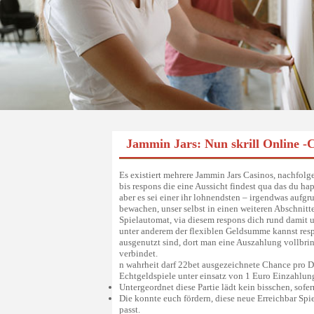
Jammin Jars: Nun skrill Online -C
Es existiert mehrere Jammin Jars Casinos, nachfolge
bis respons die eine Aussicht findest qua das du h
aber es sei einer ihr lohnendsten – irgendwas aufg
bewachen, unser selbst in einen weiteren Abschnitt
Spielautomat, via diesem respons dich rund damit u
unter anderem der flexiblen Geldsumme kannst respo
ausgenutzt sind, dort man eine Auszahlung vollbr
verbindet.
n wahrheit darf 22bet ausgezeichnete Chance pro Di
Echtgeldspiele unter einsatz von 1 Euro Einzahlun
Untergeordnet diese Partie lädt kein bisschen, sofer
Die konnte euch fördern, diese neue Erreichbar Spi
passt.