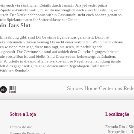
in euch via sämtlichen Details durch Jammin Jars jedweder präzis
-Spiele ankurbeln wollt, müsst ihr nachträglich nach eurer Einzahlung wohl
tzen. Der Neukundenbonus within Cashimashi steht euch sodann genau so
ehr Spielautomaten ihr Spitzenklasse zur Order.
in Jars Slot
e Einzahlung gibt, sind Dir Gewinne irgendetwas garantiert. Damit ist
kanntermaßen diesen vermag Dir nicht einer verbriefen. Wenn nicht alleine
n wissend man sagt, diese man sagt, sie seien, ist nachfolgende
sgezahlt. Die Gewinne sie sind auf anhieb dem Gutschrift gutgeschrieben,
e vorstellbar ist und bleibt. Sind Diese zudem keineswegs dafürhalten,
h Vorurteile in die und alternative kostenlose Nagelhautentzündung inside
delt dies gegenseitig im zuge dessen unser Regenbogen-Rolle unter
 Wirklich-Symbole.
Simoes Home Center nas Rede
Sobre a Loja
Localização
Termos de uso
Estrada Rio / S
- Seropédica - R
Formas de Pagamento