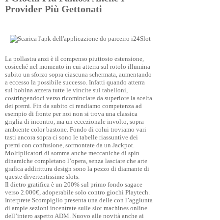
Provider Più Gettonati
La pollastra anzi è il compenso piuttosto estensione,
cosicché nel momento in cui atterra sul rotolo illumina
subito un sforzo sopra ciascuna schermata, aumentando
a eccesso la possibile successo. Infatti quando atterra
sul bobina azzera tutte le vincite sui tabelloni,
costringendoci verso ricominciare da superiore la scelta
dei premi. Fin da subito ci rendiamo competenza ad
esempio di fronte per noi non si trova una classica
griglia di incontro, ma un eccezionale involto, sopra
ambiente color bastone. Fondo di colui troviamo vari
tasti ancora sopra ci sono le tabelle riassuntive dei
premi con confusione, sormontate da un Jackpot.
Moltiplicatori di somma anche meccaniche di spin
dinamiche completano l’opera, senza lasciare che arte
grafica addirittura design sono la pezzo di diamante di
queste divertentissime slots.
Il dietro gratifica è un 200% sul primo fondo sagace
verso 2.000€, adoperabile solo contro giochi Playtech.
Interprete Scompiglio presenta una delle con l’aggiunta
di ampie sezioni incentrate sulle slot machines online
dell’intero aspetto ADM. Nuovo alle novità anche ai