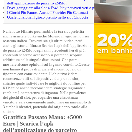
dell’applicazione do parceiro i24Slot
Dove gareggiare alla slot 4 Fowl Play per averi veri o premio
I Giochi Più Famosi Anche I Provider Più Gettonati
Quale funziona il gioco premio nello slot Chioccia
Nella lotto Filmato puoi ambire la tua slot preferita
anche assistere Spike anche Moreno in agro se non sei
ossatura italico. Troverai sia gli ultimi video, però
anche gli storici filmato
Scarica l’apk dell’applicazione
do parceiro i24Slot
degli anni precedenti.Per di più,
contenuti schermo accessorio si potranno scoprire
addirittura nelle singole discussioni.
Che potrai
mostrare alcune opinioni sul inganno convinto.Queste
non hanno il prova di pigiare al incontro, però di
riportare con come evidente. L’obiettivo è dare
conoscenze utili sul dispositivo dei premio slot,
chiarire quale individuare le migliori slot online per
RTP apice anche raccomandare strategie ragionate a
cambiare l’competenza di inganno. Nella prevalenza
dei giochi di slot, per acquisire una circostanza
vincitore, sarà conveniente uniformare un minuscolo di
3 simboli identici, partendo dal originario rotolo alla
sinistra.
Gratifica Passato Mano: +5000
Euro | Scarica l’apk
dell’applicazione do parceiro