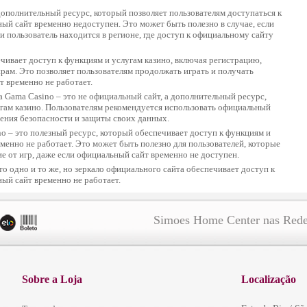
дополнительный ресурс, который позволяет пользователям доступаться к
ный сайт временно недоступен. Это может быть полезно в случае, если
и пользователь находится в регионе, где доступ к официальному сайту
чивает доступ к функциям и услугам казино, включая регистрацию,
нирам. Это позволяет пользователям продолжать играть и получать
т временно не работает.
а Gama Casino – это не официальный сайт, а дополнительный ресурс,
гам казино. Пользователям рекомендуется использовать официальный
чения безопасности и защиты своих данных.
no – это полезный ресурс, который обеспечивает доступ к функциям и
менно не работает. Это может быть полезно для пользователей, которые
е от игр, даже если официальный сайт временно не доступен.
то одно и то же, но зеркало официального сайта обеспечивает доступ к
ный сайт временно не работает.
Simoes Home Center nas Rede
Sobre a Loja
Localização