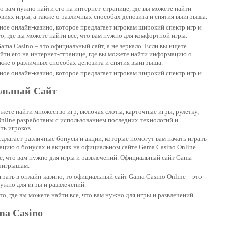
о вам нужно найти его на интернет-странице, где вы можете найти
виях игры, а также о различных способах депозита и снятия выигрыша.
ное онлайн-казино, которое предлагает игрокам широкий спектр игр и
о, где вы можете найти все, что вам нужно для комфортной игры.
ma Casino – это официальный сайт, а не зеркало. Если вы ищете
йти его на интернет-странице, где вы можете найти информацию о
акже о различных способах депозита и снятия выигрыша.
ное онлайн-казино, которое предлагает игрокам широкий спектр игр и
альный Сайт
жете найти множество игр, включая слоты, карточные игры, рулетку,
Online разработаны с использованием последних технологий и
ть игроков.
длагает различные бонусы и акции, которые помогут вам начать играть
цию о бонусах и акциях на официальном сайте Gama Casino Online.
се, что вам нужно для игры и развлечений. Официальный сайт Gama
выигрышам.
рать в онлайн-казино, то официальный сайт Gama Casino Online – это
нужно для игры и развлечений.
о, где вы можете найти все, что вам нужно для игры и развлечений.
ma Casino