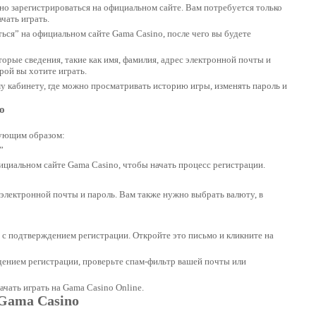
жно зарегистрироваться на официальном сайте. Вам потребуется только
ачать играть.
ься” на официальном сайте Gama Casino, после чего вы будете
орые сведения, такие как имя, фамилия, адрес электронной почты и
рой вы хотите играть.
у кабинету, где можно просматривать историю игры, изменять пароль и
o
дующим образом:
”
ициальном сайте Gama Casino, чтобы начать процесс регистрации.
с электронной почты и пароль. Вам также нужно выбрать валюту, в
 с подтверждением регистрации. Откройте это письмо и кликните на
дением регистрации, проверьте спам-фильтр вашей почты или
чать играть на Gama Casino Online.
Gama Casino