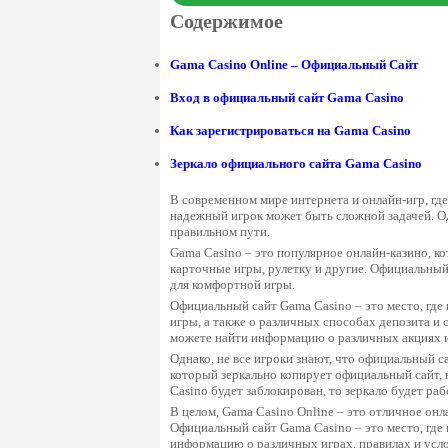
Содержимое
Gama Casino Online – Официальный Сайт
Вход в официальный сайт Gama Casino
Как зарегистрироваться на Gama Casino
Зеркало официального сайта Gama Casino
В современном мире интернета и онлайн-игр, гд
надежный игрок может быть сложной задачей. Од
правильном пути.
Gama Casino – это популярное онлайн-казино, ко
карточные игры, рулетку и другие. Официальный 
для комфортной игры.
Официальный сайт Gama Casino – это место, где
игры, а также о различных способах депозита и
можете найти информацию о различных акциях и
Однако, не все игроки знают, что официальный с
который зеркально копирует официальный сайт, 
Casino будет заблокирован, то зеркало будет ра
В целом, Gama Casino Online – это отличное онл
Официальный сайт Gama Casino – это место, где 
информацию о различных играх, правилах и усл