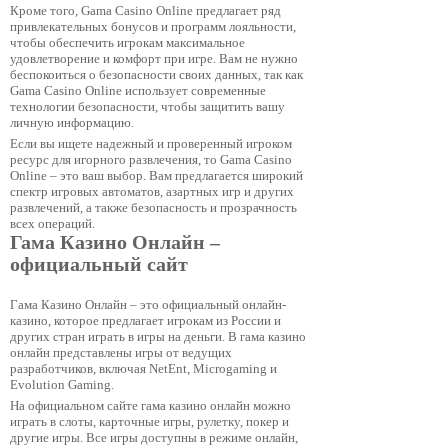
Кроме того, Gama Casino Online предлагает ряд
привлекательных бонусов и программ лояльности,
чтобы обеспечить игрокам максимальное
удовлетворение и комфорт при игре. Вам не нужно
беспокоиться о безопасности своих данных, так как
Gama Casino Online использует современные
технологии безопасности, чтобы защитить вашу
личную информацию.
Если вы ищете надежный и проверенный игроком
ресурс для игорного развлечения, то Gama Casino
Online – это ваш выбор. Вам предлагается широкий
спектр игровых автоматов, азартных игр и других
развлечений, а также безопасность и прозрачность
всех операций.
Гама Казино Онлайн –
официальный сайт
Гама Казино Онлайн – это официальный онлайн-
казино, которое предлагает игрокам из России и
других стран играть в игры на деньги. В гама казино
онлайн представлены игры от ведущих
разработчиков, включая NetEnt, Microgaming и
Evolution Gaming.
На официальном сайте гама казино онлайн можно
играть в слоты, карточные игры, рулетку, покер и
другие игры. Все игры доступны в режиме онлайн,