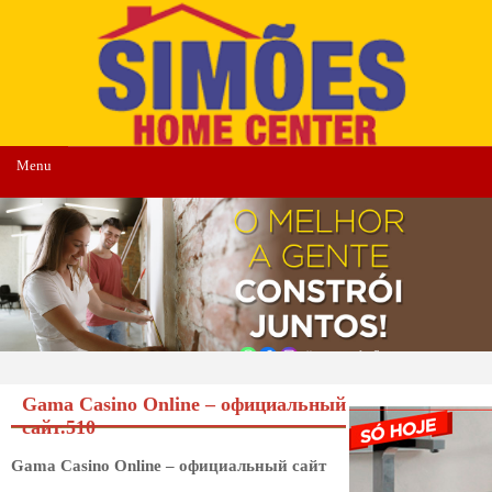
Menu
Gama Casino Online – официальный
сайт.510
Gama Casino Online – официальный сайт