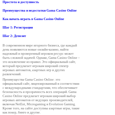
Простота и доступность
Преимущества и недостатки Gama Casino Online
Как начать играть в Gama Casino Online
Шаг 1: Регистрация
Шаг 2: Депозит
В современном мире игорного бизнеса, где каждый
день появляются новые онлайн-казино, найти
надежный и проверенный игроком ресурс может
быть сложной задачей. Однако, Gama Casino Online –
это исключение из правил. Это официальный сайт,
который предлагает игрокам широкий спектр
игровых автоматов, азартных игр и других
развлечений.
Преимущества Gama Casino Online: это
официальный сайт, лицензированный в соответствии
с международными стандартами, что обеспечивает
безопасность и прозрачность всех операций. Gama
Casino Online предлагает игрокам широкий выбор
игровых автоматов от ведущих производителей,
включая NetEnt, Microgaming и Evolution Gaming.
Кроме того, на сайте доступны азартные игры, такие
как покер, бинго и другие.