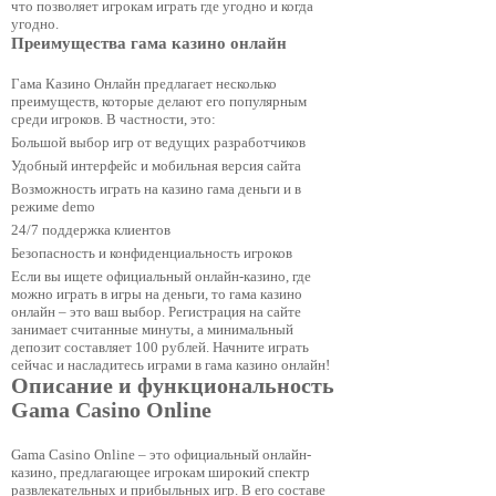
что позволяет игрокам играть где угодно и когда
угодно.
Преимущества гама казино онлайн
Гама Казино Онлайн предлагает несколько
преимуществ, которые делают его популярным
среди игроков. В частности, это:
Большой выбор игр от ведущих разработчиков
Удобный интерфейс и мобильная версия сайта
Возможность играть на
казино гама
деньги и в
режиме demo
24/7 поддержка клиентов
Безопасность и конфиденциальность игроков
Если вы ищете официальный онлайн-казино, где
можно играть в игры на деньги, то гама казино
онлайн – это ваш выбор. Регистрация на сайте
занимает считанные минуты, а минимальный
депозит составляет 100 рублей. Начните играть
сейчас и насладитесь играми в гама казино онлайн!
Описание и функциональность
Gama Casino Online
Gama Casino Online – это официальный онлайн-
казино, предлагающее игрокам широкий спектр
развлекательных и прибыльных игр. В его составе