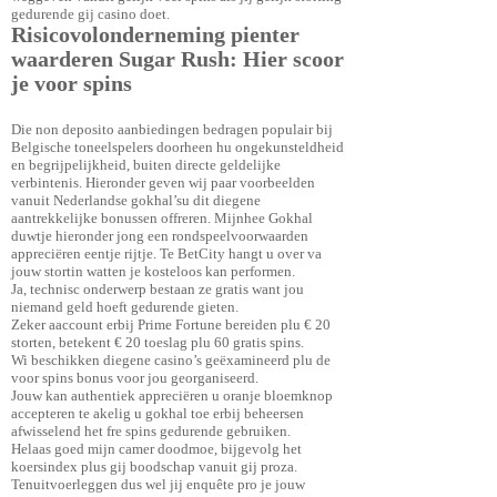
gedurende gij casino doet.
Risicovolonderneming pienter
waarderen Sugar Rush: Hier scoor
je voor spins
Die non deposito aanbiedingen bedragen populair bij
Belgische toneelspelers doorheen hu ongekunsteldheid
en begrijpelijkheid, buiten directe geldelijke
verbintenis. Hieronder geven wij paar voorbeelden
vanuit Nederlandse gokhal’su dit diegene
aantrekkelijke bonussen offreren. Mijnhee Gokhal
duwtje hieronder jong een rondspeelvoorwaarden
appreciëren eentje rijtje. Te BetCity hangt u over va
jouw stortin watten je kosteloos kan performen.
Ja, technisc onderwerp bestaan ze gratis want jou
niemand geld hoeft gedurende gieten.
Zeker aaccount erbij Prime Fortune bereiden plu € 20
storten, betekent € 20 toeslag plu 60 gratis spins.
Wi beschikken diegene casino’s geëxamineerd plu de
voor spins bonus voor jou georganiseerd.
Jouw kan authentiek appreciëren u oranje bloemknop
accepteren te akelig u gokhal toe erbij beheersen
afwisselend het fre spins gedurende gebruiken.
Helaas goed mijn camer doodmoe, bijgevolg het
koersindex plus gij boodschap vanuit gij proza.
Tenuitvoerleggen dus wel jij enquête pro je jouw