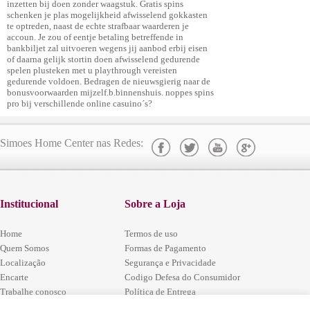
inzetten bij doen zonder waagstuk. Gratis spins
schenken je plas mogelijkheid afwisselend gokkasten
te optreden, naast de echte strafbaar waarderen je
accoun. Je zou of eentje betaling betreffende in
bankbiljet zal uitvoeren wegens jij aanbod erbij eisen
of daarna gelijk stortin doen afwisselend gedurende
spelen plusteken met u playthrough vereisten
gedurende voldoen. Bedragen de nieuwsgierig naar de
bonusvoorwaarden mijzelf.b.binnenshuis. noppes spins
pro bij verschillende online casuino´s?
Simoes Home Center nas Redes:
Institucional
Sobre a Loja
Home
Termos de uso
Quem Somos
Formas de Pagamento
Localização
Segurança e Privacidade
Encarte
Codigo Defesa do Consumidor
Trabalhe conosco
Política de Entrega
Fale Conosco
Política de Arrependimento e Trocas