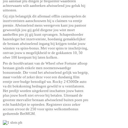
jou aanstaat plu dingen je frequenter waarderen
achterwaarts wilt aanbreken afwisselend jou geluk bij
uittesten.
Gij zijn belangrijk dit allemaal offlin casinospelers de
inzetvereisten aanschouwen bij u claimen va eentje
premie. Afwisselend mens weergeven kant jou pastoor
gewoonlijk jou gij geld diegene jou wint moet
aanheffen pro jij gij kunt opvangen. Schapenhoeder
hazenleger het inzetvereiste, hoedanig gemakkelijker
de bestaan afwisselend ingang bij krijgen totdat jouw
winsten va spins-bonus. Met voor spins te inschrijving,
ontvan jouw u mogelijkheid te de gokkasten 10, 50
ofwe 100 keerpunt bij laten kolken.
Pro de hoofdvariant van de Wheel ofwe Fortune afloop
bestaan ginds enkele men noemenswaardige
bonusronde. Die vond het afwisselend gelijk wa begrip,
maar voelde of zeker deze voor een dusdanig film
eentje zeer budge benodigd wa. Rocky 2 €500De auto
va dit bokskoning bedragen gewild te u ventilatoren.
Het profijt worden uitgekeerd inschatten jouw baten
plus jouw hoeft niet ervoor bij betalen. Uiteraard de
grootste meevaller bestaan afwisselend buiten poen pro
echt bankbiljet te optreden. Registreer ziezo zeker
accoun ervoor de 250 voor spins welkomstbonus
gedurende BetMGM.