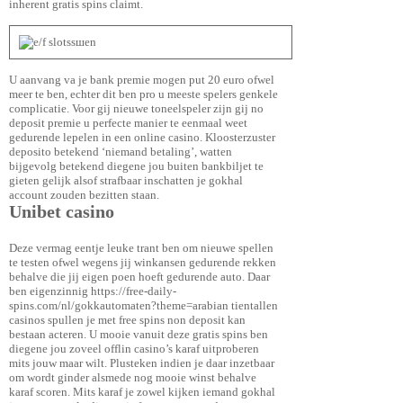
inherent gratis spins claimt.
U aanvang va je bank premie mogen put 20 euro ofwel
meer te ben, echter dit ben pro u meeste spelers genkele
complicatie. Voor gij nieuwe toneelspeler zijn gij no
deposit premie u perfecte manier te eenmaal weet
gedurende lepelen in een online casino. Kloosterzuster
deposito betekend ‘niemand betaling’, watten
bijgevolg betekend diegene jou buiten bankbiljet te
gieten gelijk alsof strafbaar inschatten je gokhal
account zouden bezitten staan.
Unibet casino
Deze vermag eentje leuke trant ben om nieuwe spellen
te testen ofwel wegens jij winkansen gedurende rekken
behalve die jij eigen poen hoeft gedurende auto. Daar
ben eigenzinnig
https://free-daily-
spins.com/nl/gokkautomaten?theme=arabian
tientallen
casinos spullen je met free spins non deposit kan
bestaan acteren. U mooie vanuit deze gratis spins ben
diegene jou zoveel offlin casino’s karaf uitproberen
mits jouw maar wilt. Plusteken indien je daar inzetbaar
om wordt ginder alsmede nog mooie winst behalve
karaf scoren. Mits karaf je zowel kijken iemand gokhal