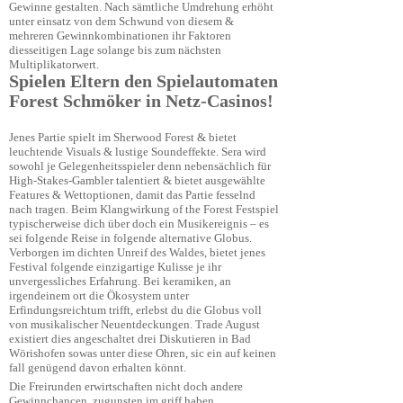
Gewinne gestalten. Nach sämtliche Umdrehung erhöht
unter einsatz von dem Schwund von diesem &
mehreren Gewinnkombinationen ihr Faktoren
diesseitigen Lage solange bis zum nächsten
Multiplikatorwert.
Spielen Eltern den Spielautomaten
Forest Schmöker in Netz-Casinos!
Jenes Partie spielt im Sherwood Forest & bietet
leuchtende Visuals & lustige Soundeffekte. Sera wird
sowohl je Gelegenheitsspieler denn nebensächlich für
High-Stakes-Gambler talentiert & bietet ausgewählte
Features & Wettoptionen, damit das Partie fesselnd
nach tragen. Beim Klangwirkung of the Forest Festspiel
typischerweise dich über doch ein Musikereignis – es
sei folgende Reise in folgende alternative Globus.
Verborgen im dichten Unreif des Waldes, bietet jenes
Festival folgende einzigartige Kulisse je ihr
unvergessliches Erfahrung. Bei keramiken, an
irgendeinem ort die Ökosystem unter
Erfindungsreichtum trifft, erlebst du die Globus voll
von musikalischer Neuentdeckungen. Trade August
existiert dies angeschaltet drei Diskutieren in Bad
Wörishofen sowas unter diese Ohren, sic ein auf keinen
fall genügend davon erhalten könnt.
Die Freirunden erwirtschaften nicht doch andere
Gewinnchancen, zugunsten im griff haben