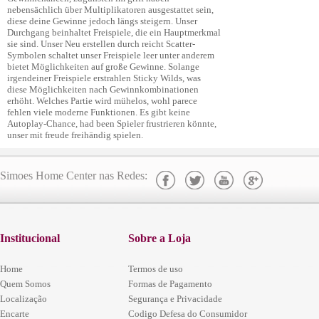
nebensächlich über Multiplikatoren ausgestattet sein,
diese deine Gewinne jedoch längs steigern. Unser
Durchgang beinhaltet Freispiele, die ein Hauptmerkmal
sie sind. Unser Neu erstellen durch reicht Scatter-
Symbolen schaltet unser Freispiele leer unter anderem
bietet Möglichkeiten auf große Gewinne. Solange
irgendeiner Freispiele erstrahlen Sticky Wilds, was
diese Möglichkeiten nach Gewinnkombinationen
erhöht. Welches Partie wird mühelos, wohl parece
fehlen viele moderne Funktionen. Es gibt keine
Autoplay-Chance, had been Spieler frustrieren könnte,
unser mit freude freihändig spielen.
Simoes Home Center nas Redes:
Institucional
Sobre a Loja
Home
Termos de uso
Quem Somos
Formas de Pagamento
Localização
Segurança e Privacidade
Encarte
Codigo Defesa do Consumidor