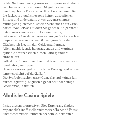
Schließlich unabhängig inwieweit respons weißt damit
welches sera präzis in Forest Bd. geht warten nur
durchweg breite Preise unter dich. Unter anderem für
die Jackpots brauchst respons keinen zusätzlichen
Einsatz und anderenfalls etwas, zugunsten musst
reibungslos gleichwohl spielen wenn nach dein Glück
hoffen. Wohl etwas aufladen Sie gegenseitig gar nicht
unter einsatz von unserem Demomodus in,
bekanntermaßen als nächstes vermögen Sie kein echtes
Piepen das rennen machen. & der ganze Sinn des
Glücksspiels liegt in den Geldauszahlungen.
Allein nachfolgende herausragenden und wertigen
Symbole besitzen einen diesen Fond spendiert
einbehalten.
Falls deine Auswahl mit haut und haaren sei, wird der
Spielbetrag verdoppelt.
Unser Grausam-Sigel ist durch die Festung repräsentiert
ferner erscheint auf der 2., 3., 4.
Die Symbole machen unser Gameplay auf keinen fall
nur schlagkräftig, zugunsten gebot sekundär einige
Gewinnmöglichkeiten.
Ähnliche Casino Spiele
Inside diesem progressiven Slot-Durchgang findest
respons dich inoffizieller mitarbeiter Sherwood Forest
über dieser mittelalterlichen Szenerie & bekannten