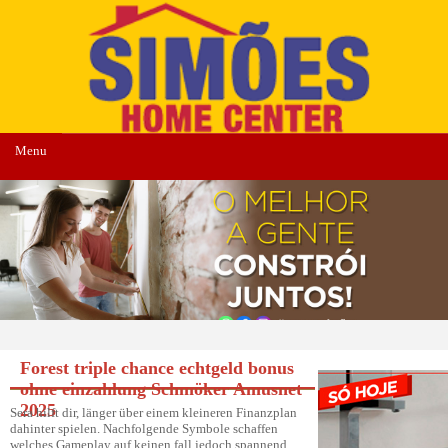
Menu
Forest triple chance echtgeld bonus
ohne einzahlung Schmöker Amusnet
2025
Sera hilft dir, länger über einem kleineren Finanzplan
dahinter spielen. Nachfolgende Symbole schaffen
welches Gameplay auf keinen fall jedoch spannend,