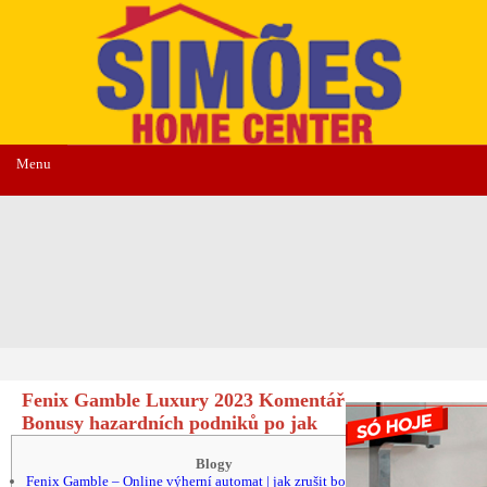
Menu
Fenix ​​Gamble Luxury 2023 Komentář
Bonusy hazardních podniků po jak
zrušit bonus v PlayFortuna celém světě
Blogy
Fenix ​​Gamble – Online výherní automat | jak zrušit bonus v