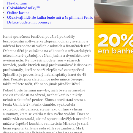
PlayFortuna
Čokoládové rolky™
Online kasina
Očekávají lidé, že kniha bude mít a že při hraní Fenix ​​Gamble
Deluxe budete mít bonusy?
Herní společnost FanDuel používá pokročilý
bezpečnostní software ke zlepšení ochrany systému a
udržení bezpečnosti vašich osobních a finančních tipů.
Ochrana účtů je založena na zákonech o uživatelských
účtech, které vyžadují ověření jména a dvoufaktorové
ověření účtu. Nejnovější prodeje jsou v různých
formách, podle kterých mají profesionálové k dispozici
profesionály, kteří se snaží zlepšit své zabezpečení.
SpinBlitz je proces, který nabízí splátky karet do 48
dnů.
Použité jsou zlaté mince nebo mince Sweeps,
takže můžete točit, třít nebo jinak přinášet štěstí.
Pokud trpíte herními návyky, měli byste se zásadně
zbavit závislosti na sázení, nechat kardio a nikdy
nehrát o skutečné peníze. Zbrusu nová stará sestra z
Fenix ​​Gamble 27, Fenix ​​Gamble, vyzkoušela
skutečnou aktualizaci, stejně jako online výherní
automaty, která se vrátila v den svého vydání. Dnes se
může zdát zastaralá, ale má spoustu skvělých ocenění a
můžete úspěšně kombinovat. Leticia Miranda je stará
herní reportérka, která ráda sdílí své znalosti. Má k
dispozici široký záběr informací a budete se moci