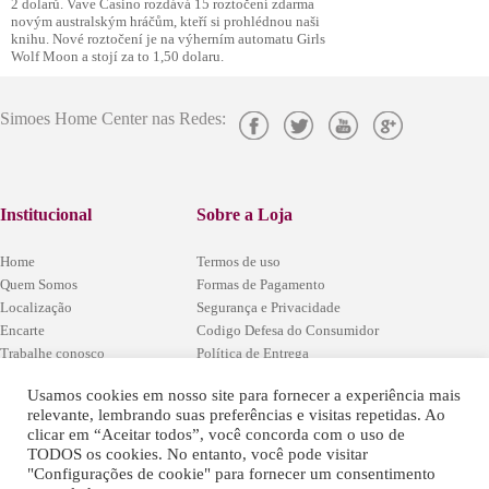
2 dolarů. Vave Casino rozdává 15 roztočení zdarma
novým australským hráčům, kteří si prohlédnou naši
knihu. Nové roztočení je na výherním automatu Girls
Wolf Moon a stojí za to 1,50 dolaru.
Simoes Home Center nas Redes:
Institucional
Sobre a Loja
Home
Termos de uso
Quem Somos
Formas de Pagamento
Localização
Segurança e Privacidade
Encarte
Codigo Defesa do Consumidor
Trabalhe conosco
Política de Entrega
Fale Conosco
Política de Arrependimento e Trocas
Localização
Usamos cookies em nosso site para fornecer a experiência mais
relevante, lembrando suas preferências e visitas repetidas. Ao
clicar em “Aceitar todos”, você concorda com o uso de
Estrada Rio / São Paulo, (BR-
TODOS os cookies. No entanto, você pode visitar
465) Km54 - Santa Sofia -
"Configurações de cookie" para fornecer um consentimento
Seropédica - RJ
Simões Home Center - © 2016 - Todos