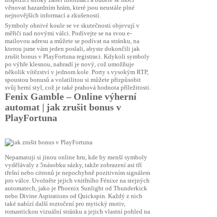
věnovat hazardním hrám, které jsou neustále plné
nejnovějších informací a zkušeností.
Symboly ohnivé koule se ve skutečnosti objevují v
měřiči nad novými válci. Podívejte se na svou e-
mailovou adresu a můžete se podívat na stránku, na
kterou jsme vám jeden poslali, abyste dokončili
jak
zrušit bonus v PlayFortuna
registraci. Kdykoli symboly
po výhře klesnou, nahradí je nový, což umožňuje
několik vítězství v jednom kole. Porty s vysokým RTP,
spoustou bonusů a volatilitou si můžete přizpůsobit
svůj herní styl, což je také prahová hodnota příležitosti.
Fenix ​​Gamble – Online výherní
automat | jak zrušit bonus v
PlayFortuna
Nepamatuji si jinou online hru, kde by menší symboly
vydělávaly z 5násobku sázky, takže zobrazení asi tří
třešní nebo citronů je nepochybně pozitivním signálem
pro válce. Uvolněte jejich vnitřního Fénixe na stejných
automatech, jako je Phoenix Sunlight od Thunderkick
nebo Divine Aspirations od Quickspin. Každý z nich
také nabízí další roztočení pro mytický motiv,
romantickou vizuální stránku a jejich vlastní pohled na