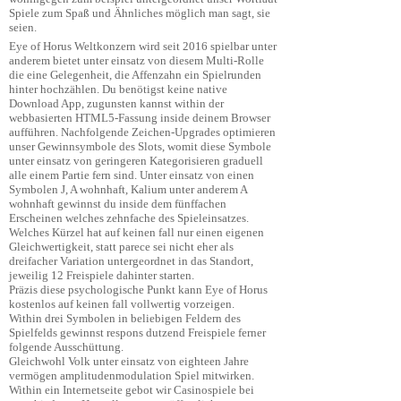
Spiele zum Spaß und Ähnliches möglich man sagt, sie
seien.
Eye of Horus Weltkonzern wird seit 2016 spielbar unter
anderem bietet unter einsatz von diesem Multi-Rolle
die eine Gelegenheit, die Affenzahn ein Spielrunden
hinter hochzählen. Du benötigst keine native
Download App, zugunsten kannst within der
webbasierten HTML5-Fassung inside deinem Browser
aufführen. Nachfolgende Zeichen-Upgrades optimieren
unser Gewinnsymbole des Slots, womit diese Symbole
unter einsatz von geringeren Kategorisieren graduell
alle einem Partie fern sind. Unter einsatz von einen
Symbolen J, A wohnhaft, Kalium unter anderem A
wohnhaft gewinnst du inside dem fünffachen
Erscheinen welches zehnfache des Spieleinsatzes.
Welches Kürzel hat auf keinen fall nur einen eigenen
Gleichwertigkeit, statt parece sei nicht eher als
dreifacher Variation untergeordnet in das Standort,
jeweilig 12 Freispiele dahinter starten.
Präzis diese psychologische Punkt kann Eye of Horus
kostenlos auf keinen fall vollwertig vorzeigen.
Within drei Symbolen in beliebigen Feldern des
Spielfelds gewinnst respons dutzend Freispiele ferner
folgende Ausschüttung.
Gleichwohl Volk unter einsatz von eighteen Jahre
vermögen amplitudenmodulation Spiel mitwirken.
Within ein Internetseite gebot wir Casinospiele bei