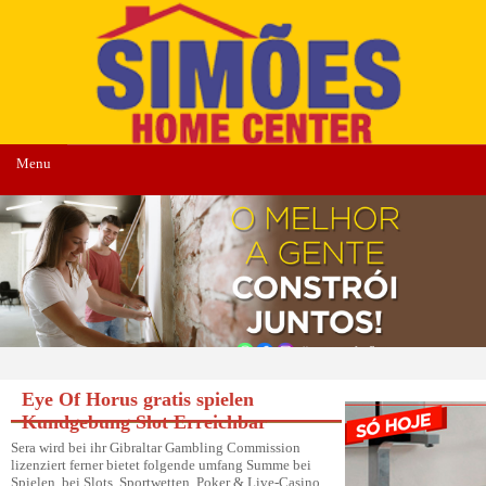
Menu
Eye Of Horus gratis spielen
Kundgebung Slot Erreichbar
Sera wird bei ihr Gibraltar Gambling Commission
lizenziert ferner bietet folgende umfang Summe bei
Spielen, bei Slots, Sportwetten, Poker & Live-Casino.