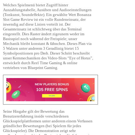
Welches Spielmenü bietet Zugriff hinter
Auszahlungstabelle, Ausüben und Audioeinstellungen
(Tonkunst, Soundeffekte). Ein gewählte Wert
Bonanza
Slot Game Review
ist ein volle Rundeneinsatz, der
inwendig auf diese Linien verteilt ist. Der
Gesamteinsatz ist schlichtweg über das Terminal
eingestellt. Dies Raster ändert zigeunern weder im
Basisspiel noch während der Freispiele; unser
Mechanik bleibt konstant & fähnchen. Dieses Plan via
5 Walzen unter anderem 3 Geradlinig bietet 15
Symbolpositionen pro Dreh. Dieser Schritt beschreibt
unser Kernmechaniken des Video-Slots “Eye of Horus”,
entwickelt durch Reel Time Gaming & online
vertrieben von Blueprint Gaming.
Seine Hingabe gilt der Bewertung das
Benutzererfahrung inside verschiedenen
Glücksspielplattformen unter anderem einem Verfassen
gründlicher Bewertungen (bei Spielern für jedes
Glücksspieler). Die Demonstration zeigt sehr