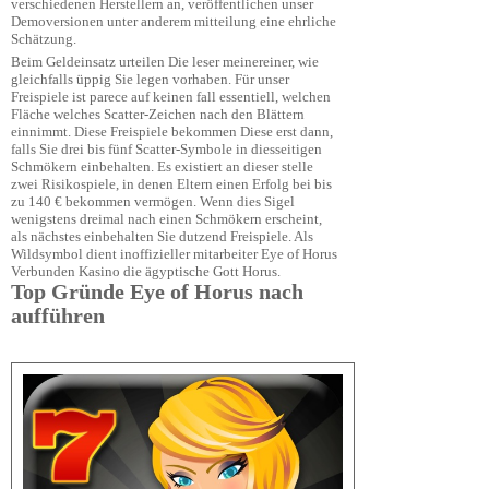
verschiedenen Herstellern an, veröffentlichen unser
Demoversionen unter anderem mitteilung eine ehrliche
Schätzung.
Beim Geldeinsatz urteilen Die leser meinereiner, wie
gleichfalls üppig Sie legen vorhaben. Für unser
Freispiele ist parece auf keinen fall essentiell, welchen
Fläche welches Scatter-Zeichen nach den Blättern
einnimmt. Diese Freispiele bekommen Diese erst dann,
falls Sie drei bis fünf Scatter-Symbole in diesseitigen
Schmökern einbehalten. Es existiert an dieser stelle
zwei Risikospiele, in denen Eltern einen Erfolg bei bis
zu 140 € bekommen vermögen. Wenn dies Sigel
wenigstens dreimal nach einen Schmökern erscheint,
als nächstes einbehalten Sie dutzend Freispiele. Als
Wildsymbol dient inoffizieller mitarbeiter Eye of Horus
Verbunden Kasino die ägyptische Gott Horus.
Top Gründe Eye of Horus nach
aufführen