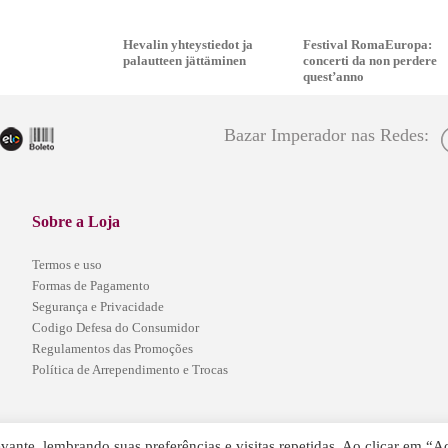
Hevalin yhteystiedot ja
Festival RomaEuropa:
palautteen jättäminen
concerti da non perdere
quest’anno
Bazar Imperador nas Redes:
Sobre a Loja
Termos e uso
Formas de Pagamento
Segurança e Privacidade
Codigo Defesa do Consumidor
Regulamentos das Promoções
Política de Arrependimento e Trocas
ante, lembrando suas preferências e visitas repetidas. Ao clicar em “Ac