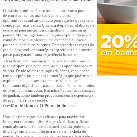
Os cassinos online têm se tornado uma forma popular
de entretenimento, mas também oferecem
oportunidades únicas de lucro para aqueles que sabem
como jogar suas cartas. Uma estratégia bem elaborada é
essencial para maximizar os ganhos e minimizar as
perdas. Muitos jogadores começam explorando jogos
como
Aviator
, que oferece uma experiência única e
potencial para altos retornos. Compreender as regras do
jogo e desenvolver estratégias específicas é o primeiro
passo para garantir uma experiência lucrativa.
Além disso, familiarizar-se com os diferentes tipos de
jogos disponíveis pode ampliar suas oportunidades de
vitória. Desde roletas até jogos de cartas, cada opção
tem suas próprias nuances e estratégias que podem ser
exploradas. Jogadores experientes sabem que é
importante diversificar suas apostas e não colocar todos
os ovos na mesma cesta. Isso não só aumenta as chances
de ganhar, como também proporciona uma experiência
de jogo mais rica e variada.
Gestão de Banca: O Pilar do Sucesso
Uma das estratégias mais eficazes para maximizar
lucros em cassinos online é a gestão de banca. Saber
como alocar seus fundos de maneira sábia pode ser a
diferença entre uma noite lucrativa e uma cheia de
perdas. Estabelecer um orçamento claro e aderir a ele é