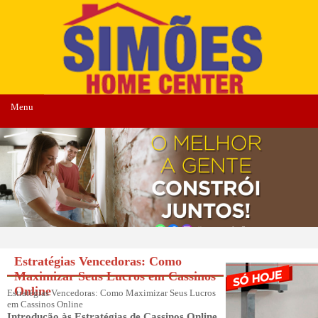
Menu
Estratégias Vencedoras: Como
Maximizar Seus Lucros em Cassinos
Online
Estratégias Vencedoras: Como Maximizar Seus Lucros
em Cassinos Online
Introdução às Estratégias de Cassinos Online