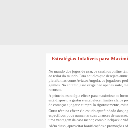
Estratégias Infalíveis para Maxim
No mundo dos jogos de azar, os cassinos online t
ao redor do mundo. Para aqueles que desejam aumenta
plataformas como
Aviator Angola
, os jogadores po
ganhos. No entanto, isso exige não apenas sorte, 
recursos.
A primeira estratégia eficaz para maximizar os lucr
está disposto a gastar e estabelecer limites claros 
de começar a jogar e cumpri-lo rigorosamente, evita
Outra técnica eficaz é o estudo aprofundado dos jog
específicos pode aumentar suas chances de sucess
uma vantagem da casa menor, como blackjack e víde
Além disso, aproveitar bonificações e promoções of