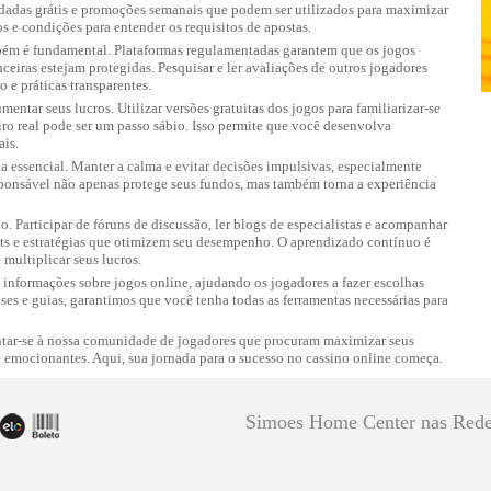
dadas grátis e promoções semanais que podem ser utilizados para maximizar
mos e condições para entender os requisitos de apostas.
bém é fundamental. Plataformas regulamentadas garantem que os jogos
ceiras estejam protegidas. Pesquisar e ler avaliações de outros jogadores
 e práticas transparentes.
tar seus lucros. Utilizar versões gratuitas dos jogos para familiarizar-se
iro real pode ser um passo sábio. Isso permite que você desenvolva
ais.
ia essencial. Manter a calma e evitar decisões impulsivas, especialmente
sponsável não apenas protege seus fundos, mas também torna a experiência
 Participar de fóruns de discussão, ler blogs de especialistas e acompanhar
hts e estratégias que otimizem seu desempenho. O aprendizado contínuo é
multiplicar seus lucros.
e informações sobre jogos online, ajudando os jogadores a fazer escolhas
es e guias, garantimos que você tenha todas as ferramentas necessárias para
ntar-se à nossa comunidade de jogadores que procuram maximizar seus
 emocionantes. Aqui, sua jornada para o sucesso no cassino online começa.
Simoes Home Center nas Rede