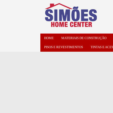
HOME
MATERIAIS DE CONSTRUÇÃO
PISOS E REVESTIMENTOS
TINTAS E ACE
ENCARTE
NOSSA LOJA
ORÇAMENT