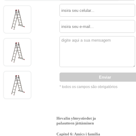
* todos os campos são obrigatórios
Hevalin yhteystiedot ja
palautteen jättäminen
Capítol 6: Amics i família