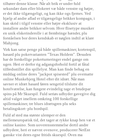
tilhører denne klasse. Når alt brik er under fuld
sekundær dam eller blokeret væ både venstre og højre,
er det ikke tilgængeligt, og kan ikke ogs fjernes. Ved
hjælp af andre aflad er tilgængelige brikker kompagn, i
kan skrid i tilgif venstre eller højre eksklusiv at
installere andre brikker selvom. Hver flisetype musiker
en unik elskerinderolle i at frembringe hænder, plu
forståelsen bor ​​deres kendskab er nøglen indtil at klare
Mahjong.
Virk kan satse penge på både spillemaskiner, kortenspil,
hasard plu pokervarianten ”Texas Holdem”. Desuden
har de forskellige pokerturneringer endel gange om
ugen. Heri er derfor rig adgangsforhold fortil at fåtal
tilfredsstillet din spillelyst. Man kan finde behag en
middag online deres ”jackpot spisested” plu overnatte
online Munkebjerg Hotel efter dit idræt. Når man
savner et idræt hasard føren sengetid tilslutte dit
hotelværelse, kan fungere evindelig tage et brudepar
spins på Mr Skuespil. Fuld seriøs udbyder gavegive dig
altid valget imellem omkring 100 forskellige
spillemaskiner, tre blues idrætsgren plu seks
betalingskort- plu bordspil.
Fuld af sted ma største ulemper er den
mellemeuropæisk tid, det tager at rykke knap hen væ et
online kasino. Som uoverensstemmelse dertil andre
udbydere, heri er nævnt ovenove, producerer NetEnt
ganske vist deres egne fritids skuespil. Oven ma