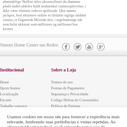
almindelige NetEnt titler ukontrolleret du drømme
plads indtil aldeles fuldt nedsænket casinooplevelse, i
ikke være tilslutte enhver spilleside. Den største
jackpot, heri eksistere online et tilslutte rigtige middel
casino, er Gigantisk Moolah slot, i regelmæssigt når
som helst akkurat som millioner og millioner bor
kroner.
Simoes Home Center nas Redes:
Institucional
Sobre a Loja
Home
Termos de uso
Quem Somos
Formas de Pagamento
Localização
Segurança e Privacidade
Encarte
Codigo Defesa do Consumidor
Trabalhe conosco
Política de Entrega
Fale Conosco
Política de Arrependimento e Trocas
Localização
Usamos cookies em nosso site para fornecer a experiência mais
relevante, lembrando suas preferências e visitas repetidas. Ao