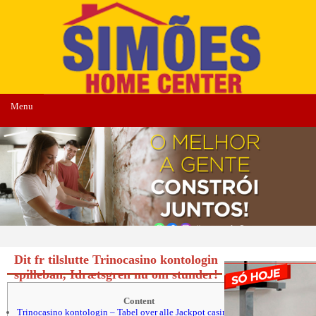
Menu
Dit fr tilslutte Trinocasino kontologin
spilleban, Idrætsgren nu om stunder!
Content
Trinocasino kontologin – Tabel over alle Jackpot casinoer