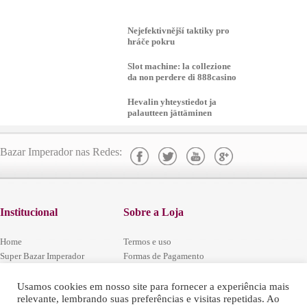
Nejefektivnější taktiky pro
hráče pokru
Slot machine: la collezione
da non perdere di 888casino
Hevalin yhteystiedot ja
palautteen jättäminen
Bazar Imperador nas Redes:
Institucional
Sobre a Loja
Home
Termos e uso
Super Bazar Imperador
Formas de Pagamento
Localização
Segurança e Privacidade
Central de Atendimento
Codigo Defesa do Consumidor
Usamos cookies em nosso site para fornecer a experiência mais
relevante, lembrando suas preferências e visitas repetidas. Ao
Trabalhe conosco
Regulamentos das Promoções